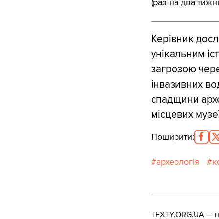
(раз на два тижні
Керівник досл
унікальним іс
загрозою чере
інвазивних во
спадщини архе
місцевих музеї
Поширити
:
археологія
к
TEXTY.ORG.UA — не