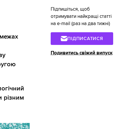
Підпишіться, щоб
отримувати найкращі статті
на e-mail (раз на два тижні)
 межах
ПІДПИСАТИСЯ
Подивитись свіжий випуск
зу
ругою
логічний
и різним