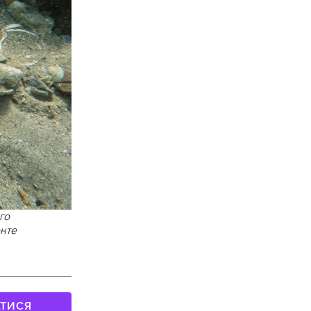
го
енте
АТИСЯ