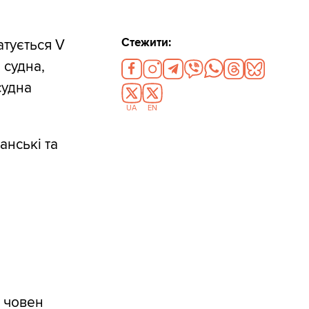
Стежити:
атується V
 судна,
судна
UA
EN
анські та
 човен