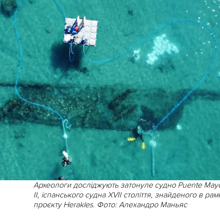
Археологи досліджують затонуле судно Puente May
II, іспанського судна XVII століття, знайденого в рам
проєкту Herakles. Фото: Алехандро Маньяс