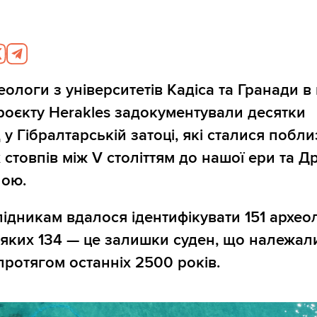
еологи з університетів Кадіса та Гранади в
роєкту Herakles задокументували десятки
у Гібралтарській затоці, які сталися побли
 стовпів між V століттям до нашої ери та Д
ною.
ідникам вдалося ідентифікувати 151 архео
д яких 134 — це залишки суден, що належал
 протягом останніх 2500 років.