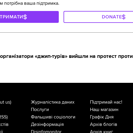
м потрібна ваша підтримка.
ДТРИМАТИ
DONATE
організатори «джип-турів» вийшли на протест проти
ut us)
Журналістика даних
Підтримай нас!
Послуги
Наш магазин
RSS)
Фальшиві соціологи
Графік Дня
стів
Дезінформація
Архів блогів
ії
Disinfomonitor
Архів книг