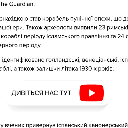
The Guardian
.
нахідкою став корабель пунічної епохи, що д
нашої ери. Також археологи виявили 23 римські
 кораблі періоду ісламського правління та 24 
рного періоду.
 ідентифіковано голландські, венеціанські, ісп
аблі, а також залишки літака 1930-х років.
ДИВІТЬСЯ НАС ТУТ
у вчених привернув іспанський канонерський