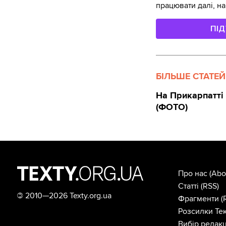
працювати далі, на
ПІ
БІЛЬШЕ СТАТЕЙ
На Прикарпатті 
(ФОТО)
Про нас
(Abo
Статті
(RSS)
©
2010—2026 Texty.org.ua
Фрагменти
(
Розсилки Тек
Вибір редакц