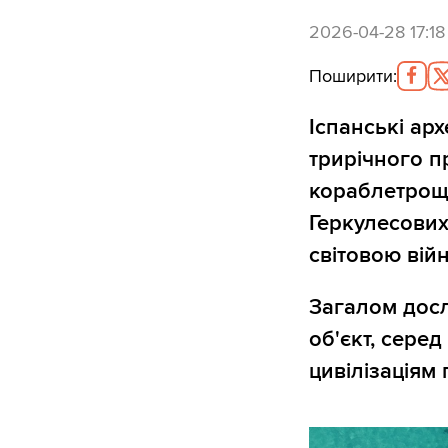
2026-04-28 17:18
Поширити
:
Іспанські арх
трирічного п
кораблетрощ 
Геркулесових
світовою вій
Загалом досл
об'єкт, сере
цивілізаціям