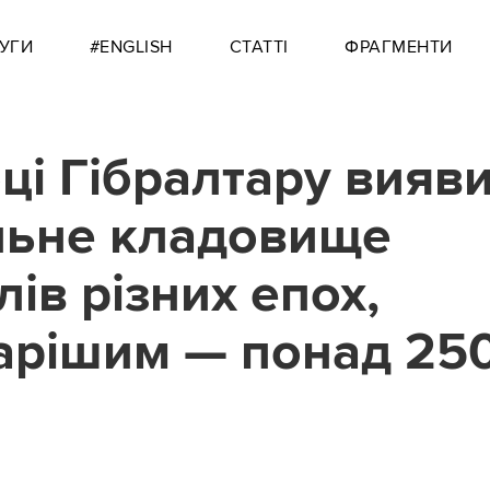
УГИ
#ENGLISH
СТАТТІ
ФРАГМЕНТИ
оці Гібралтару вияв
льне кладовище
ів різних епох,
арішим — понад 25