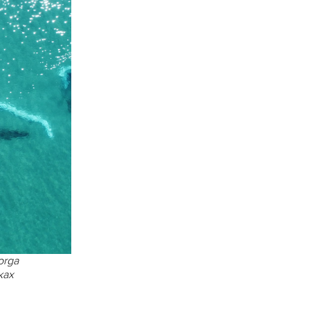
orga
ках