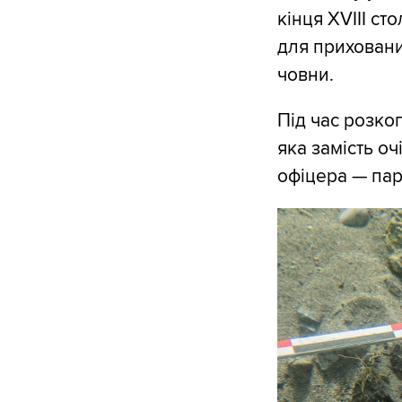
кінця XVIII ст
для приховани
човни.
Під час розко
яка замість о
офіцера — пар