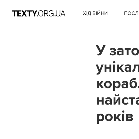
ХІД ВІЙНИ
ПОСЛ
У зат
уніка
корабл
найст
років