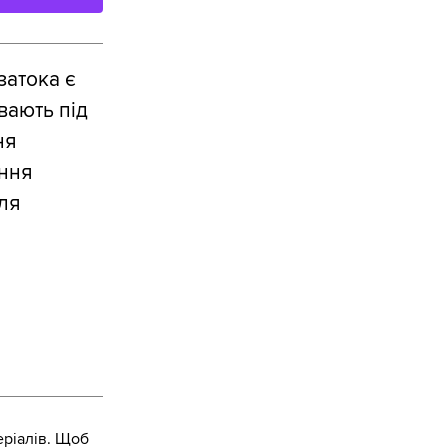
затока є
вають під
ня
ння
ля
ріалів. Щоб