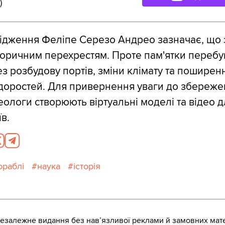
)
ідження Феліпе Серезо Андрео зазначає, що 
торичним перехрестям. Проте пам'ятки перебу
з розбудову портів, зміни клімату та поширен
доростей. Для привернення уваги до збереже
ологи створюють віртуальні моделі та відео д
в.
ораблі
наука
історія
залежне видання без навʼязливої реклами й замовних мате