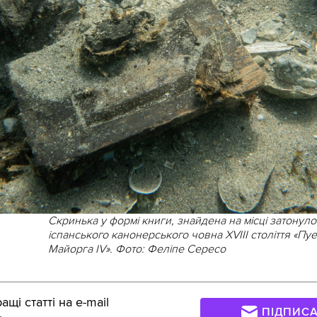
Скринька у формі книги, знайдена на місці затонуло
іспанського канонерського човна XVIII століття «Пу
Майорга IV». Фото: Феліпе Сересо
щі статті на e-mail
ПІДПИС