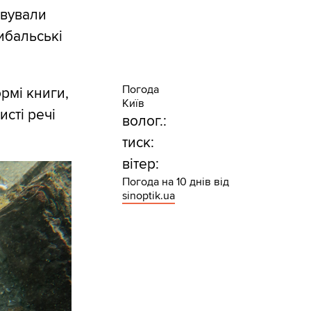
овували
ибальські
Погода
рмі книги,
Київ
исті речі
волог.:
тиск:
вітер:
Погода на 10 днів від
sinoptik.ua