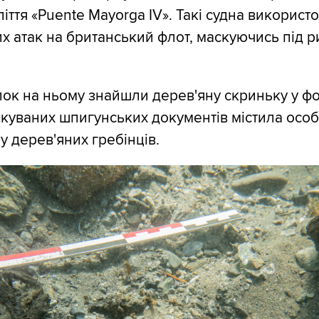
оліття «Puente Mayorga IV». Такі судна використ
х атак на британський флот, маскуючись під р
пок на ньому знайшли дерев'яну скриньку у фо
чікуваних шпигунських документів містила особ
у дерев'яних гребінців.