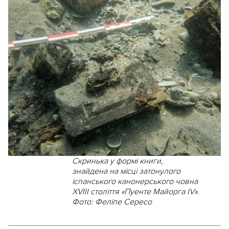
Скринька у формі книги,
знайдена на місці затонулого
іспанського канонерського човна
XVIII століття «Пуенте Майорга IV».
Фото: Феліпе Сересо