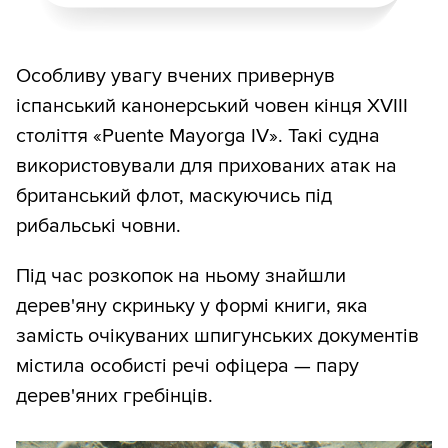
Особливу увагу вчених привернув
іспанський канонерський човен кінця XVIII
століття «Puente Mayorga IV». Такі судна
використовували для прихованих атак на
британський флот, маскуючись під
рибальські човни.
Під час розкопок на ньому знайшли
дерев'яну скриньку у формі книги, яка
замість очікуваних шпигунських документів
містила особисті речі офіцера — пару
дерев'яних гребінців.