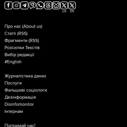
UA
EN
Про нас
(About us)
Статті
(RSS)
Фрагменти
(RSS)
Розсилки Текстів
Вибір редакції
#English
Журналістика даних
Послуги
Фальшиві соціологи
Дезінформація
Disinfomonitor
Інтернам
Підтримай нас!