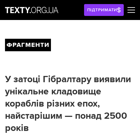
ПІДТРИМАТИ
ФРАГМЕНТИ
У затоці Гібралтару виявили
унікальне кладовище
кораблів різних епох,
найстарішим — понад 2500
років