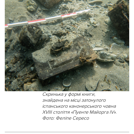
Скринька у формі книги,
знайдена на місці затонулого
іспанського канонерського човна
XVIII століття «Пуенте Майорга IV».
Фото: Феліпе Сересо