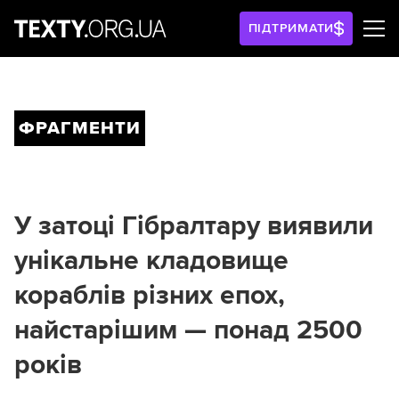
ПІДТРИМАТИ
ФРАГМЕНТИ
У затоці Гібралтару виявили
унікальне кладовище
кораблів різних епох,
найстарішим — понад 2500
років