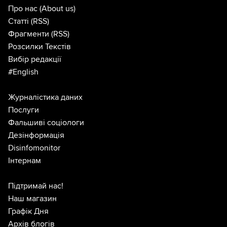
Про нас
(About us)
Статті
(RSS)
Фрагменти
(RSS)
Розсилки Текстів
Вибір редакції
#English
Журналістика даних
Послуги
Фальшиві соціологи
Дезінформація
Disinfomonitor
Інтернам
Підтримай нас!
Наш магазин
Графік Дня
Архів блогів