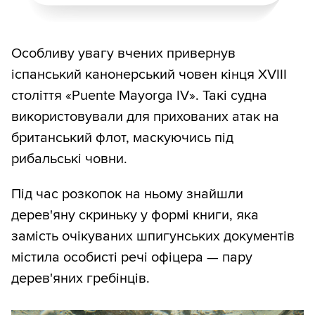
Особливу увагу вчених привернув
іспанський канонерський човен кінця XVIII
століття «Puente Mayorga IV». Такі судна
використовували для прихованих атак на
британський флот, маскуючись під
рибальські човни.
Під час розкопок на ньому знайшли
дерев'яну скриньку у формі книги, яка
замість очікуваних шпигунських документів
містила особисті речі офіцера — пару
дерев'яних гребінців.