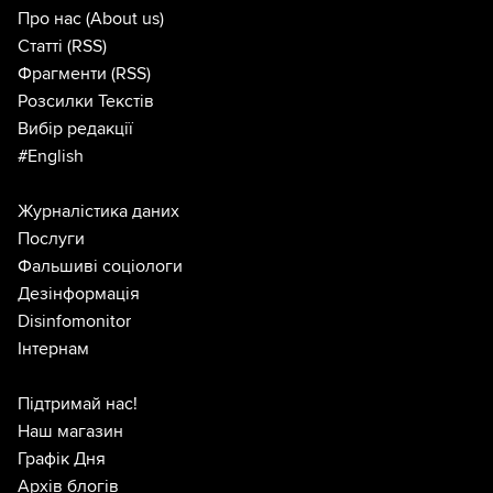
Про нас
(About us)
Статті
(RSS)
Фрагменти
(RSS)
Розсилки Текстів
Вибір редакції
#English
Журналістика даних
Послуги
Фальшиві соціологи
Дезінформація
Disinfomonitor
Інтернам
Підтримай нас!
Наш магазин
Графік Дня
Архів блогів