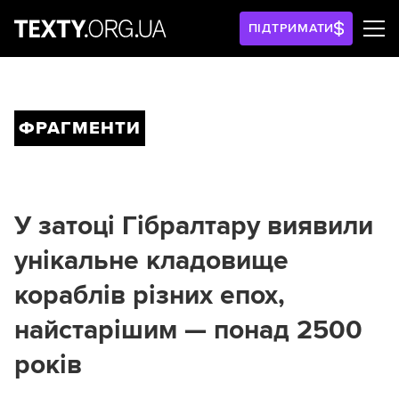
ПІДТРИМАТИ
ФРАГМЕНТИ
У затоці Гібралтару виявили
унікальне кладовище
кораблів різних епох,
найстарішим — понад 2500
років