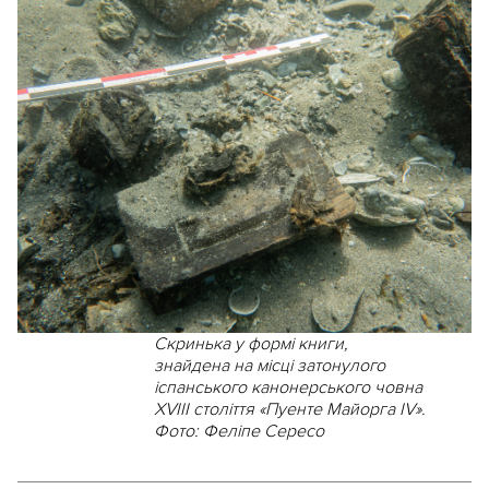
Скринька у формі книги,
знайдена на місці затонулого
іспанського канонерського човна
XVIII століття «Пуенте Майорга IV».
Фото: Феліпе Сересо