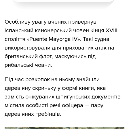
Особливу увагу вчених привернув
іспанський канонерський човен кінця XVIII
століття «Puente Mayorga IV». Такі судна
використовували для прихованих атак на
британський флот, маскуючись під
рибальські човни.
Під час розкопок на ньому знайшли
дерев'яну скриньку у формі книги, яка
замість очікуваних шпигунських документів
містила особисті речі офіцера — пару
дерев'яних гребінців.