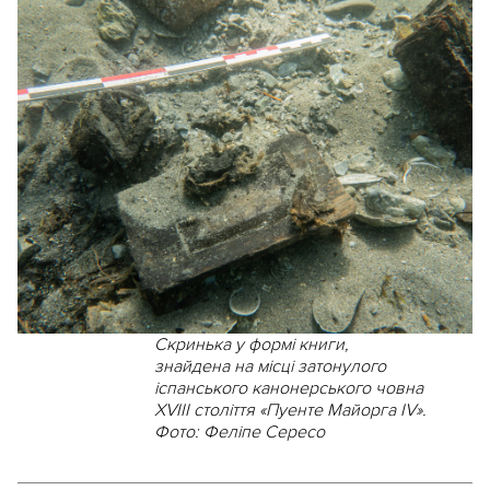
Скринька у формі книги,
знайдена на місці затонулого
іспанського канонерського човна
XVIII століття «Пуенте Майорга IV».
Фото: Феліпе Сересо