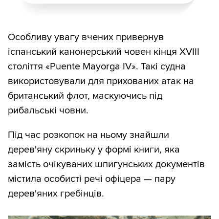
Особливу увагу вчених привернув
іспанський канонерський човен кінця XVIII
століття «Puente Mayorga IV». Такі судна
використовували для прихованих атак на
британський флот, маскуючись під
рибальські човни.
Під час розкопок на ньому знайшли
дерев'яну скриньку у формі книги, яка
замість очікуваних шпигунських документів
містила особисті речі офіцера — пару
дерев'яних гребінців.