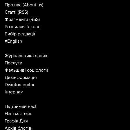
Про нас
(About us)
Статті
(RSS)
Фрагменти
(RSS)
Розсилки Текстів
Вибір редакції
#English
Журналістика даних
Послуги
Фальшиві соціологи
Дезінформація
Disinfomonitor
Інтернам
Підтримай нас!
Наш магазин
Графік Дня
Архів блогів