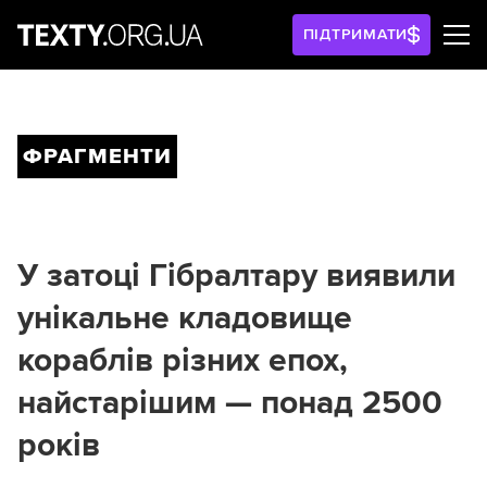
ПІДТРИМАТИ
ФРАГМЕНТИ
У затоці Гібралтару виявили
унікальне кладовище
кораблів різних епох,
найстарішим — понад 2500
років