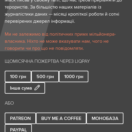
Маск писав у своєму твіті, що нас треба прирівняти до
терористів. За більшістю наших матеріалів із
журналістики даних — місяці кропіткої роботи й сотні
перевірених джерел інформації.
Ми не залежимо від політичних примх мільйонера-
власника. Ніхто не може вказувати нам, чого не
говорити чи про що не повідомляти.
ЩОМІСЯЧНА ПОЖЕРТВА ЧЕРЕЗ LIQPAY
100
грн
500
грн
1000
грн
Інша сума
АБО
PATREON
BUY ME A COFFEE
МОНОБАЗА
PAYPAL