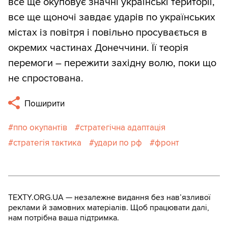
все ще окуповує значні українські території,
все ще щоночі завдає ударів по українських
містах із повітря і повільно просувається в
окремих частинах Донеччини. Її теорія
перемоги – пережити західну волю, поки що
не спростована.
Поширити
ппо окупантів
стратегічна адаптація
стратегія тактика
удари по рф
фронт
TEXTY.ORG.UA — незалежне видання без навʼязливої
реклами й замовних матеріалів. Щоб працювати далі,
нам потрібна ваша підтримка.