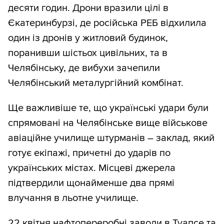
десяти годин. Дрони вразили цілі в
Єкатеринбурзі, де російська РЕБ відхилила
один із дронів у житловий будинок,
поранивши шістьох цивільних, та в
Челябінську, де вибухи зачепили
Челябінський металургійний комбінат.
Ще важливіше те, що українські удари були
спрямовані на Челябінське вище військове
авіаційне училище штурманів – заклад, який
готує екіпажі, причетні до ударів по
українських містах. Місцеві джерела
підтвердили щонайменше два прямі
влучання в льотне училище.
22 квітня нафтопереробні заводи в Туапсе та