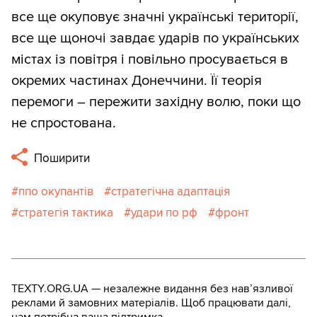
все ще окуповує значні українські території,
все ще щоночі завдає ударів по українських
містах із повітря і повільно просувається в
окремих частинах Донеччини. Її теорія
перемоги – пережити західну волю, поки що
не спростована.
Поширити
ппо окупантів
стратегічна адаптація
стратегія тактика
удари по рф
фронт
TEXTY.ORG.UA — незалежне видання без навʼязливої
реклами й замовних матеріалів. Щоб працювати далі,