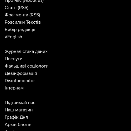
Про нас
(About us)
Статті
(RSS)
Фрагменти
(RSS)
Розсилки Текстів
Вибір редакції
#English
Журналістика даних
Послуги
Фальшиві соціологи
Дезінформація
Disinfomonitor
Інтернам
Підтримай нас!
Наш магазин
Графік Дня
Архів блогів