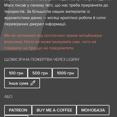
Маск писав у своєму твіті, що нас треба прирівняти до
терористів. За більшістю наших матеріалів із
журналістики даних — місяці кропіткої роботи й сотні
перевірених джерел інформації.
Ми не залежимо від політичних примх мільйонера-
власника. Ніхто не може вказувати нам, чого не
говорити чи про що не повідомляти.
ЩОМІСЯЧНА ПОЖЕРТВА ЧЕРЕЗ LIQPAY
100
грн
500
грн
1000
грн
Інша сума
АБО
PATREON
BUY ME A COFFEE
МОНОБАЗА