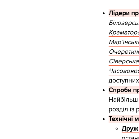
Лідери пр
Білозерсь
Краматор
Мар’їнськ
Очеретин
Сіверська
Часовояр
доступних
Спроби п
Найбільш
розділ із
Технічні м
Друж
остан