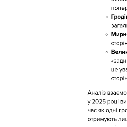
попер
Гроді
загал
Мирн
сторі
Велик
«задн
це ув
сторі
Аналіз взаємо
у 2025 році в
час як одні г
отримують лиш