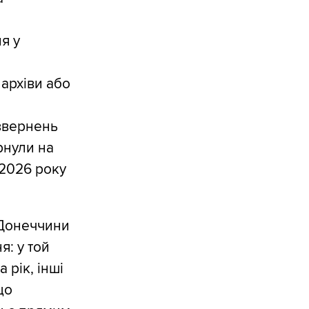
я у
архіви або
звернень
рнули на
 2026 року
 Донеччини
я: у той
 рік, інші
що