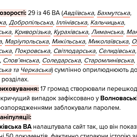
озорості:
29 із 46 ВА (
Авдіївська
,
Бахмутська
,
ка
,
Добропільська
,
Іллінівська
,
Кальчицька
,
ська
,
Криворізька
,
Курахівська
,
Лиманська
,
Ма
а
,
Маріупольська
,
Микільська
,
Миколаївська
,
О
ська
,
Покровська
,
Світлодарська
,
Селидівська
,
,
Слов’янська
,
Соледарська
,
Старомлинівська
,
ська
та
Черкаська
) сумлінно оприлюднюють д
 розділах.
риховування:
17 громад створювали перешкод
 кричущий випадок зафіксовано у
Волноваськ
 розпорядженнями заблокували паролем.
аніпуляції:
ківська ВА
налаштувала сайт так, що він пока
ні 50 документів, фактично стираючи історію з