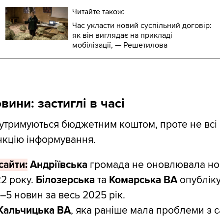
Читайте також:
Час укласти новий суспільний договір:
як він виглядає на прикладі
мобілізації, — Решетилова
вини: застиглі в часі
утримуються бюджетним коштом, проте не всі
нкцію інформування.
сайти:
Андріївська
громада не оновлювала но
22 року.
Білозерська
та
Комарська
ВА
опублік
–5 новин за весь 2025 рік.
Кальчицька
ВА
, яка раніше мала проблеми з с