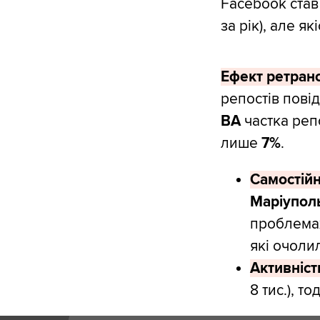
Facebook став
за рік), але я
Ефект ретран
репостів пові
ВА
частка реп
лише
7%
.
Самостійн
Маріупол
проблемах
які очолил
Активніст
8 тис.), то