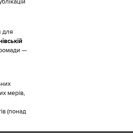
ублікацій
и для
нівській
громади —
ьних
их мерів,
ів (понад