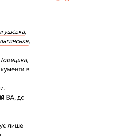
нгушська
,
льгинська
,
Торецька
,
окументи в
и.
ій
ВА, де
зує лише
а