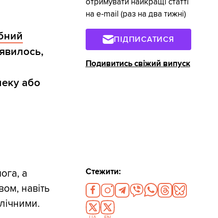
отримувати найкращі статті
на e-mail (раз на два тижні)
бний
ПІДПИСАТИСЯ
иявилось,
Подивитись свіжий випуск
о
пеку або
Стежити:
ога, а
вом, навіть
блічними.
UA
EN