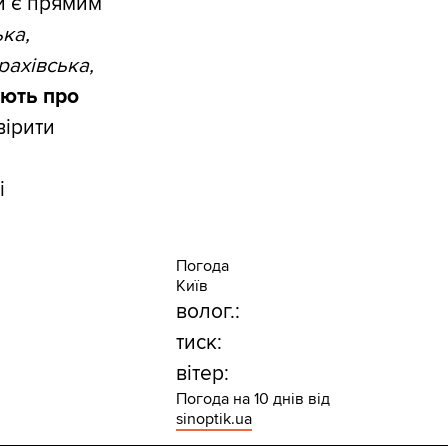
и є прямим
ька,
рахівська,
ують про
вірити
і
Погода
Київ
волог.:
тиск:
вітер:
Погода на 10 днів від
sinoptik.ua