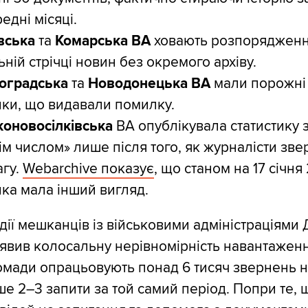
едні місяці.
вська
та
Комарська ВА
ховають розпорядженн
ьній стрічці новин без окремого архіву.
оградська
та
Новодонецька ВА
мали порожні 
нки, що видавали помилку.
оновосілківська
ВА опублікувала статистику 
ім числом» лише після того, як журналісти зве
агу.
Webarchive показує
, що станом на 17 січня
нка мала інший вигляд.
дії мешканців із військовими адміністраціями
иявив колосальну нерівномірність навантаженн
ромади опрацьовують понад 6 тисяч звернень на
е 2–3 запити за той самий період. Попри те, 