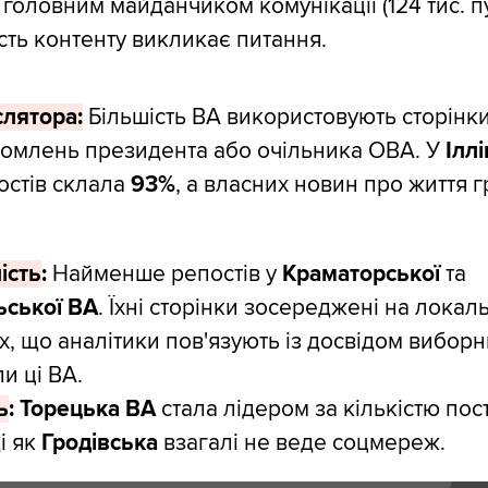
 головним майданчиком комунікації (124 тис. п
кість контенту викликає питання.
слятора:
Більшість ВА використовують сторінк
домлень президента або очільника ОВА. У
Іллі
остів склала
93%
, а власних новин про життя 
ість
:
Найменше репостів у
Краматорської
та
ьської ВА
. Їхні сторінки зосереджені на локал
, що аналітики пов'язують із досвідом виборн
и ці ВА.
ь
:
Торецька ВА
стала лідером за кількістю пост
ді як
Гродівська
взагалі не веде соцмереж.