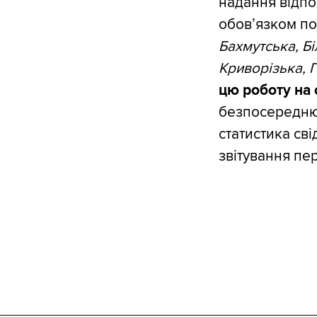
надання відпо
обов’язком по
Бахмутська, Б
Криворізька, 
цю роботу на 
безпосередню 
статистика сві
звітування пе