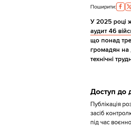
Поширити
:
У 2025 році 
аудит 46 вій
що понад тре
громадян на 
технічні труд
Доступ до 
Публікація ро
засіб контрол
під час воєнно