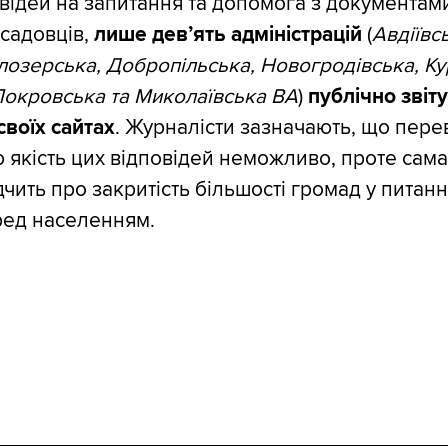
відей на запитання та допомога з документам
садовців,
лише дев’ять адміністрацій
(
Авдіївс
ілозерська, Добропільська, Новогродівська, Ку
Покровська та Миколаївська ВА
)
публічно звіт
своїх сайтах
. Журналісти зазначають, що пере
якість цих відповідей неможливо, проте сама
дчить про закритість більшості громад у питанн
ред населенням.