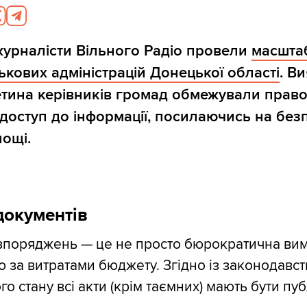
журналісти Вільного Радіо провели
масшта
ськових адміністрацій Донецької області
. В
тина керівників громад обмежували прав
доступ до інформації, посилаючись на без
нощі.
документів
зпоряджень — це не просто бюрократична вим
ю за витратами бюджету. Згідно із законодавст
го стану всі акти (крім таємних) мають бути пу