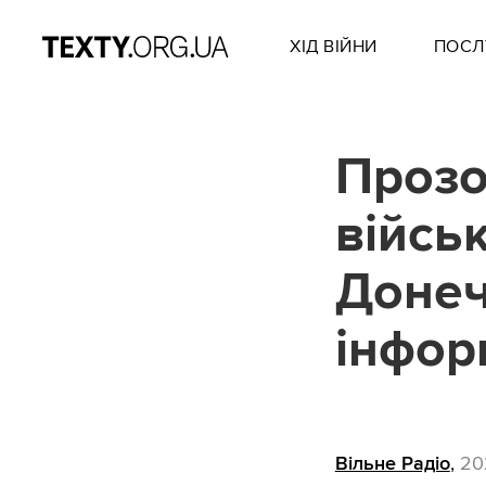
ХІД ВІЙНИ
ПОСЛ
Прозор
військ
Донеч
інфор
Вільне Радіо
,
20