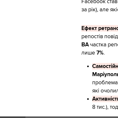
Facebook став
за рік), але я
Ефект ретран
репостів пові
ВА
частка реп
лише
7%
.
Самостійн
Маріупол
проблемах
які очолил
Активніст
8 тис.), то