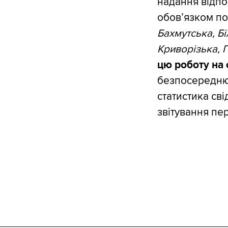
надання відпо
обов’язком по
Бахмутська, Б
Криворізька, 
цю роботу на 
безпосередню 
статистика сві
звітування пе