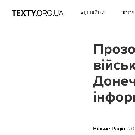
ХІД ВІЙНИ
ПОСЛ
Прозор
військ
Донеч
інфор
Вільне Радіо
,
20