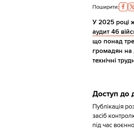
Поширити
:
У 2025 році 
аудит 46 вій
що понад тре
громадян на 
технічні труд
Доступ до 
Публікація ро
засіб контрол
під час воєнно