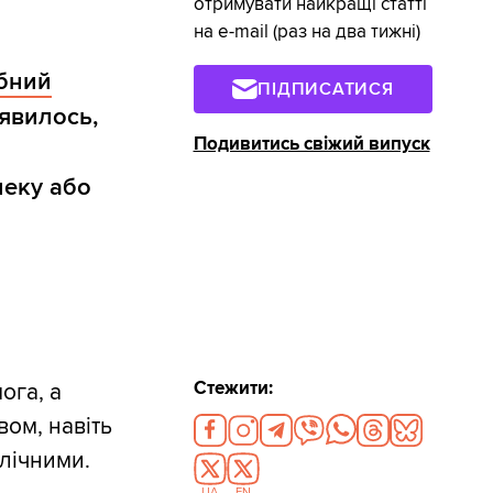
отримувати найкращі статті
на e-mail (раз на два тижні)
бний
ПІДПИСАТИСЯ
иявилось,
Подивитись свіжий випуск
о
пеку або
Стежити:
ога, а
вом, навіть
блічними.
UA
EN