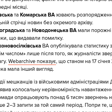
едні місяці.
вська
та
Комарська ВА
ховають розпорядженн
ьній стрічці новин без окремого архіву.
оградська
та
Новодонецька ВА
мали порожні 
нки, що видавали помилку.
оновосілківська
ВА опублікувала статистику 
ім числом» лише після того, як журналісти зве
агу.
Webarchive показує
, що станом на 17 січня
нка мала інший вигляд.
дії мешканців із військовими адміністраціями
иявив колосальну нерівномірність навантаженн
ромади опрацьовують понад 6 тисяч звернень на
е 2–3 запити за той самий період. Попри те, 