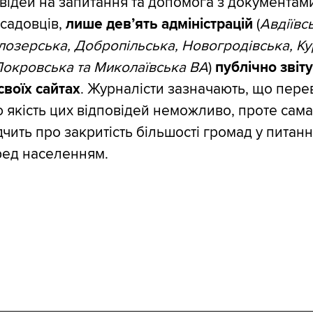
відей на запитання та допомога з документам
садовців,
лише дев’ять адміністрацій
(
Авдіївс
ілозерська, Добропільська, Новогродівська, Ку
Покровська та Миколаївська ВА
)
публічно звіт
своїх сайтах
. Журналісти зазначають, що пере
якість цих відповідей неможливо, проте сама
дчить про закритість більшості громад у питанн
ред населенням.