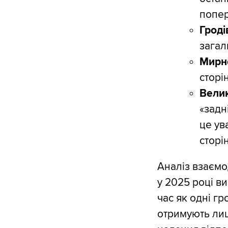
попер
Гроді
загал
Мирн
сторі
Велик
«задн
це ув
сторі
Аналіз взаємо
у 2025 році в
час як одні г
отримують лиш