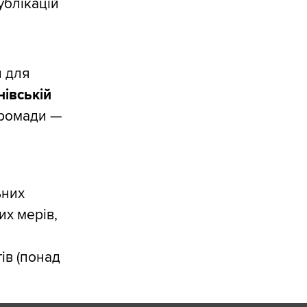
ублікацій
и для
нівській
громади —
ьних
их мерів,
ів (понад