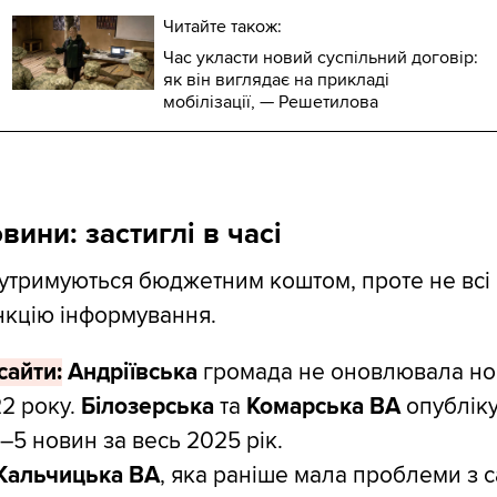
Читайте також:
Час укласти новий суспільний договір:
як він виглядає на прикладі
мобілізації, — Решетилова
вини: застиглі в часі
утримуються бюджетним коштом, проте не всі
нкцію інформування.
сайти:
Андріївська
громада не оновлювала но
22 року.
Білозерська
та
Комарська
ВА
опублік
–5 новин за весь 2025 рік.
Кальчицька
ВА
, яка раніше мала проблеми з с