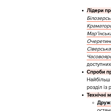
Лідери пр
Білозерсь
Краматор
Мар’їнськ
Очеретин
Сіверська
Часовояр
доступних
Спроби п
Найбільш
розділ із
Технічні м
Друж
остан