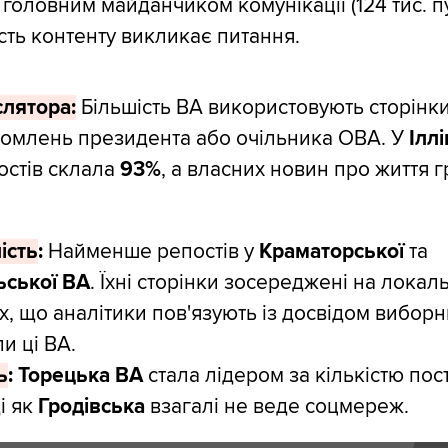
 головним майданчиком комунікації (124 тис. п
кість контенту викликає питання.
слятора:
Більшість ВА використовують сторінк
домлень президента або очільника ОВА. У
Іллі
остів склала
93%
, а власних новин про життя 
ість
:
Найменше репостів у
Краматорської
та
ьської ВА
. Їхні сторінки зосереджені на локал
, що аналітики пов'язують із досвідом виборн
и ці ВА.
ь
:
Торецька ВА
стала лідером за кількістю пост
ді як
Гродівська
взагалі не веде соцмереж.