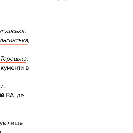
нгушська
,
льгинська
,
Торецька
,
окументи в
и.
ій
ВА, де
зує лише
а