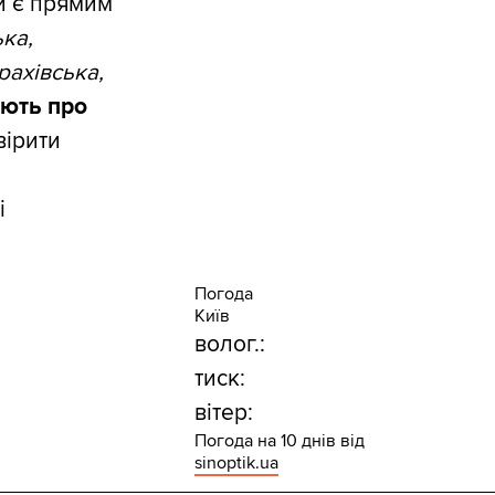
и є прямим
ька,
рахівська,
ують про
вірити
і
Погода
Київ
волог.:
тиск:
вітер:
Погода на 10 днів від
sinoptik.ua