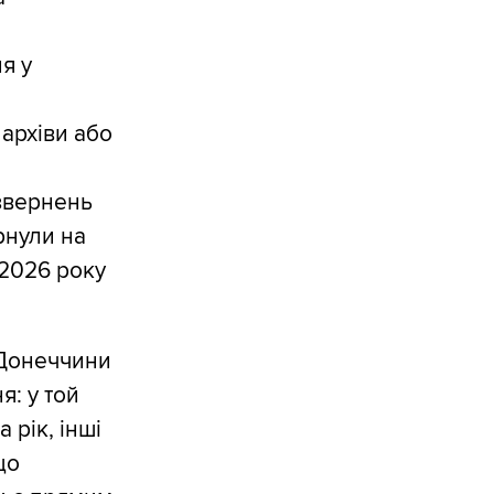
я у
архіви або
звернень
рнули на
 2026 року
 Донеччини
я: у той
 рік, інші
що