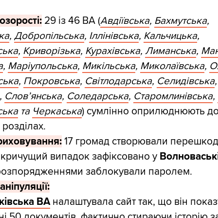
озорості:
29 із 46 ВА (
Авдіївська
,
Бахмутська
,
ка
,
Добропільська
,
Іллінівська
,
Кальчицька
,
ська
,
Криворізька
,
Курахівська
,
Лиманська
,
Ма
а
,
Маріупольська
,
Микільська
,
Миколаївська
,
О
ська
,
Покровська
,
Світлодарська
,
Селидівська
,
,
Слов’янська
,
Соледарська
,
Старомлинівська
,
ська
та
Черкаська
) сумлінно оприлюднюють д
 розділах.
риховування:
17 громад створювали перешкод
 кричущий випадок зафіксовано у
Волноваськ
 розпорядженнями заблокували паролем.
аніпуляції:
ківська ВА
налаштувала сайт так, що він пока
ні 50 документів, фактично стираючи історію з