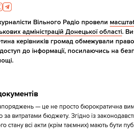
журналісти Вільного Радіо провели
масшта
ськових адміністрацій Донецької області
. В
тина керівників громад обмежували прав
доступ до інформації, посилаючись на без
нощі.
документів
зпоряджень — це не просто бюрократична вим
ю за витратами бюджету. Згідно із законодавст
го стану всі акти (крім таємних) мають бути пу