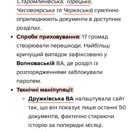
Старомлинівська
,
Торецька
,
Часовоярська
та
Черкаська
) сумлінно
оприлюднюють документи в доступних
розділах.
Спроби приховування:
17 громад
створювали перешкоди. Найбільш
кричущий випадок зафіксовано у
Волноваській
ВА, де розділ із
розпорядженнями заблокували
паролем.
Технічні маніпуляції:
Дружківська ВА
налаштувала сайт
так, що він показує лише останні 50
документів, фактично стираючи
історію за попередні місяці.