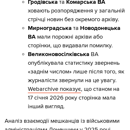
Гродівська
та
Комарська ВА
ховають розпорядження у загальній
стрічці новин без окремого архіву.
Мирноградська
та
Новодонецька
ВА
мали порожні архіви або
сторінки, що видавали помилку.
Великоновосілківська
ВА
опублікувала статистику звернень
«заднім числом» лише після того, як
журналісти звернули на це увагу.
Webarchive показує
, що станом на
17 січня 2026 року сторінка мала
інший вигляд.
Аналіз взаємодії мешканців із військовими
адміністраціями Донеччини у 2025 році