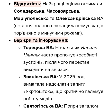
Відкритість:
Найкращі оцінки отримали
Соледарська
,
Часовоярська
,
Маріупольська
та
Олександрівська
ВА
(остання значно покращила комунікацію
порівняно з минулими роками).
Бар’єри та ігнорування:
Торецька ВА:
Начальник
Василь
Чинчик
часто пропонує «особисті
зустрічі», після чого перестає
виходити на зв'язок.
Званівська ВА:
У 2025 році
вимагала надсилати запити
«Укрпоштою», що критично гальмує
роботу медіа.
Святогірська ВА:
Попри загалом