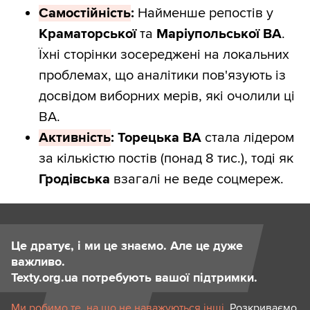
Самостійність
:
Найменше репостів у
Краматорської
та
Маріупольської ВА
.
Їхні сторінки зосереджені на локальних
проблемах, що аналітики пов'язують із
досвідом виборних мерів, які очолили ці
ВА.
Активність
:
Торецька ВА
стала лідером
за кількістю постів (понад 8 тис.), тоді як
Гродівська
взагалі не веде соцмереж.
Це дратує, і ми це знаємо. Але це дуже
важливо.
Texty.org.ua потребують вашої підтримки.
Ми робимо те, на що не наважуються інші.
Розкриваємо