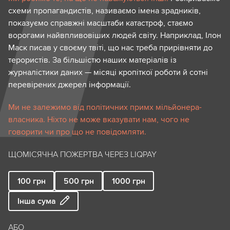
схеми пропагандистів, називаємо імена зрадників,
показуємо справжні масштаби катастроф, стаємо
ворогами найвпливовіших людей світу. Наприклад, Ілон
Маск писав у своєму твіті, що нас треба прирівняти до
терористів. За більшістю наших матеріалів із
журналістики даних — місяці кропіткої роботи й сотні
перевірених джерел інформації.
Ми не залежимо від політичних примх мільйонера-
власника. Ніхто не може вказувати нам, чого не
говорити чи про що не повідомляти.
ЩОМІСЯЧНА ПОЖЕРТВА ЧЕРЕЗ LIQPAY
100
грн
500
грн
1000
грн
Інша сума
АБО