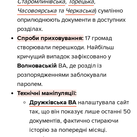
Старомлинівська
,
Торецька
,
Часовоярська
та
Черкаська
) сумлінно
оприлюднюють документи в доступних
розділах.
Спроби приховування:
17 громад
створювали перешкоди. Найбільш
кричущий випадок зафіксовано у
Волноваській
ВА, де розділ із
розпорядженнями заблокували
паролем.
Технічні маніпуляції:
Дружківська ВА
налаштувала сайт
так, що він показує лише останні 50
документів, фактично стираючи
історію за попередні місяці.