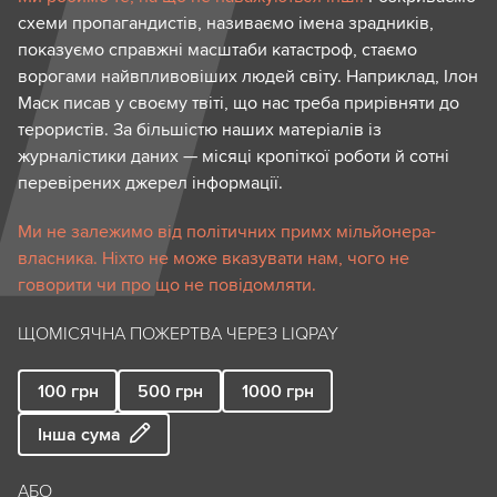
схеми пропагандистів, називаємо імена зрадників,
показуємо справжні масштаби катастроф, стаємо
ворогами найвпливовіших людей світу. Наприклад, Ілон
Маск писав у своєму твіті, що нас треба прирівняти до
терористів. За більшістю наших матеріалів із
журналістики даних — місяці кропіткої роботи й сотні
перевірених джерел інформації.
Ми не залежимо від політичних примх мільйонера-
власника. Ніхто не може вказувати нам, чого не
говорити чи про що не повідомляти.
ЩОМІСЯЧНА ПОЖЕРТВА ЧЕРЕЗ LIQPAY
100
грн
500
грн
1000
грн
Інша сума
АБО