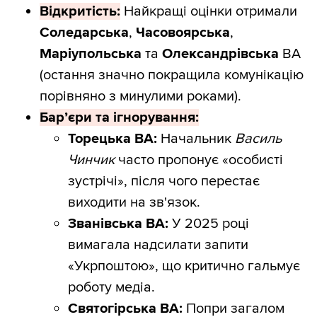
Відкритість:
Найкращі оцінки отримали
Соледарська
,
Часовоярська
,
Маріупольська
та
Олександрівська
ВА
(остання значно покращила комунікацію
порівняно з минулими роками).
Бар’єри та ігнорування:
Торецька ВА:
Начальник
Василь
Чинчик
часто пропонує «особисті
зустрічі», після чого перестає
виходити на зв'язок.
Званівська ВА:
У 2025 році
вимагала надсилати запити
«Укрпоштою», що критично гальмує
роботу медіа.
Святогірська ВА:
Попри загалом