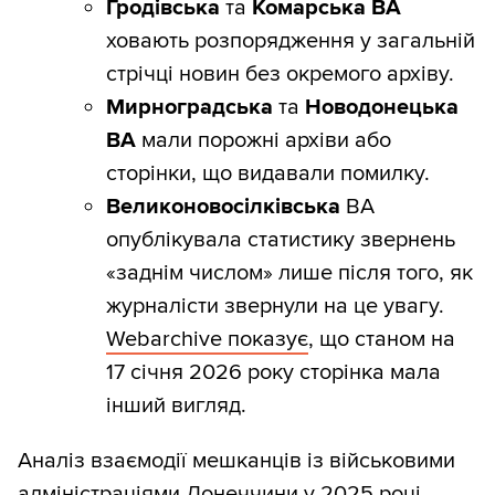
Гродівська
та
Комарська ВА
ховають розпорядження у загальній
стрічці новин без окремого архіву.
Мирноградська
та
Новодонецька
ВА
мали порожні архіви або
сторінки, що видавали помилку.
Великоновосілківська
ВА
опублікувала статистику звернень
«заднім числом» лише після того, як
журналісти звернули на це увагу.
Webarchive показує
, що станом на
17 січня 2026 року сторінка мала
інший вигляд.
Аналіз взаємодії мешканців із військовими
адміністраціями Донеччини у 2025 році