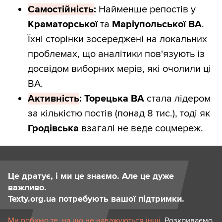
Самостійність
:
Найменше репостів у
Краматорської
та
Маріупольської ВА
.
Їхні сторінки зосереджені на локальних
проблемах, що аналітики пов'язують із
досвідом виборних мерів, які очолили ці
ВА.
Активність
:
Торецька ВА
стала лідером
за кількістю постів (понад 8 тис.), тоді як
Гродівська
взагалі не веде соцмереж.
Це дратує, і ми це знаємо. Але це дуже
важливо.
Texty.org.ua потребують вашої підтримки.
Ми робимо те, на що не наважуються інші.
Розкриваємо