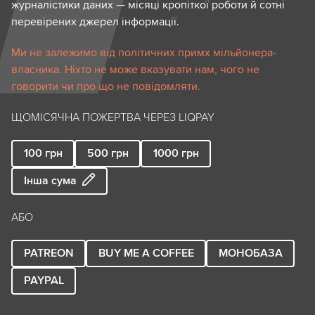
журналістики даних — місяці кропіткої роботи й сотні
перевірених джерел інформації.
Ми не залежимо від політичних примх мільйонера-
власника. Ніхто не може вказувати нам, чого не
говорити чи про що не повідомляти.
ЩОМІСЯЧНА ПОЖЕРТВА ЧЕРЕЗ LIQPAY
100
грн
500
грн
1000
грн
Інша сума
АБО
PATREON
BUY ME A COFFEE
МОНОБАЗА
PAYPAL