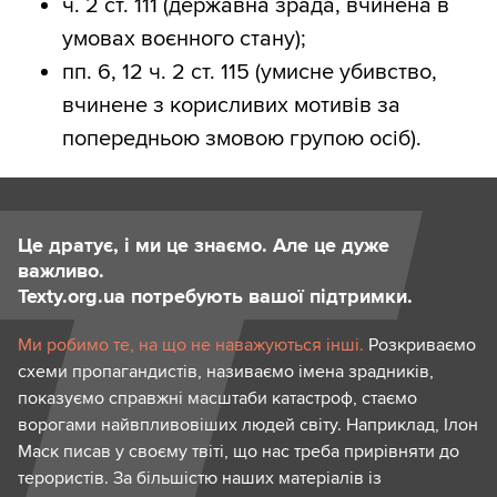
ч. 2 ст. 111 (державна зрада, вчинена в
умовах воєнного стану);
пп. 6, 12 ч. 2 ст. 115 (умисне убивство,
вчинене з корисливих мотивів за
попередньою змовою групою осіб).
Це дратує, і ми це знаємо. Але це дуже
важливо.
Texty.org.ua потребують вашої підтримки.
Ми робимо те, на що не наважуються інші.
Розкриваємо
схеми пропагандистів, називаємо імена зрадників,
показуємо справжні масштаби катастроф, стаємо
ворогами найвпливовіших людей світу. Наприклад, Ілон
Маск писав у своєму твіті, що нас треба прирівняти до
терористів. За більшістю наших матеріалів із