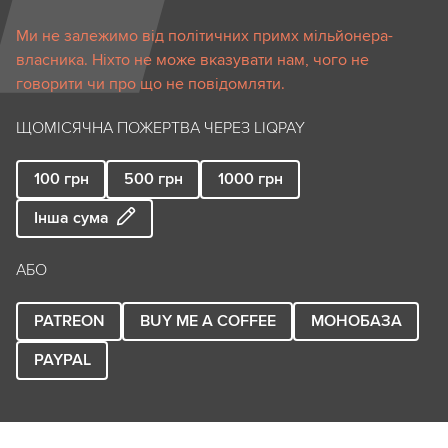
Ми не залежимо від політичних примх мільйонера-
власника. Ніхто не може вказувати нам, чого не
говорити чи про що не повідомляти.
ЩОМІСЯЧНА ПОЖЕРТВА ЧЕРЕЗ LIQPAY
100
грн
500
грн
1000
грн
Інша сума
АБО
PATREON
BUY ME A COFFEE
МОНОБАЗА
PAYPAL