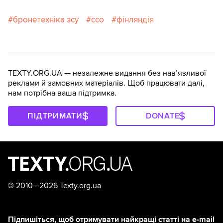
бронетехніка зсу
ссо
фінляндія
TEXTY.ORG.UA — незалежне видання без навʼязливої
реклами й замовних матеріалів. Щоб працювати далі,
нам потрібна ваша підтримка.
ПІДТРИМАТИ
DONATE
©
2010—2026 Texty.org.ua
Підпишіться, щоб отримувати найкращі статті на e-mail