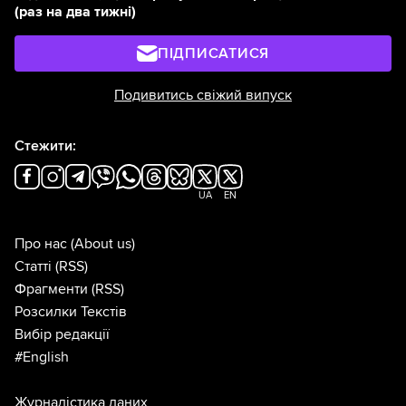
(раз на два тижні)
ПІДПИСАТИСЯ
Подивитись свіжий випуск
Стежити:
UA
EN
Про нас
(About us)
Статті
(RSS)
Фрагменти
(RSS)
Розсилки Текстів
Вибір редакції
#English
Журналістика даних