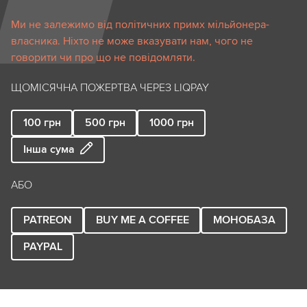
Ми не залежимо від політичних примх мільйонера-
власника. Ніхто не може вказувати нам, чого не
говорити чи про що не повідомляти.
ЩОМІСЯЧНА ПОЖЕРТВА ЧЕРЕЗ LIQPAY
100
грн
500
грн
1000
грн
Інша сума
АБО
PATREON
BUY ME A COFFEE
МОНОБАЗА
PAYPAL