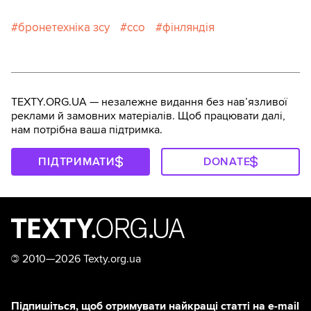
бронетехніка зсу
ссо
фінляндія
TEXTY.ORG.UA — незалежне видання без навʼязливої
реклами й замовних матеріалів. Щоб працювати далі,
нам потрібна ваша підтримка.
ПІДТРИМАТИ
DONATE
©
2010—2026 Texty.org.ua
Підпишіться, щоб отримувати найкращі статті на e-mail