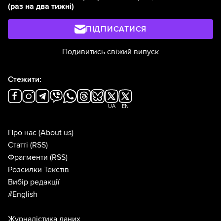
(раз на два тижні)
ПІДПИСАТИСЯ
Подивитись свіжий випуск
Стежити:
UA
EN
Про нас
(About us)
Статті
(RSS)
Фрагменти
(RSS)
Розсилки Текстів
Вибір редакції
#English
Журналістика даних