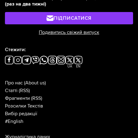
(раз на два тижні)
ПІДПИСАТИСЯ
Подивитись свіжий випуск
Стежити:
UA
EN
Про нас
(About us)
Статті
(RSS)
Фрагменти
(RSS)
Розсилки Текстів
Вибір редакції
#English
Журналістика даних