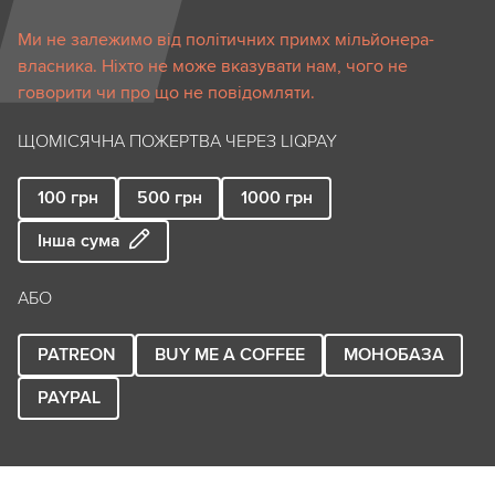
Ми не залежимо від політичних примх мільйонера-
власника. Ніхто не може вказувати нам, чого не
говорити чи про що не повідомляти.
ЩОМІСЯЧНА ПОЖЕРТВА ЧЕРЕЗ LIQPAY
100
грн
500
грн
1000
грн
Інша сума
АБО
PATREON
BUY ME A COFFEE
МОНОБАЗА
PAYPAL