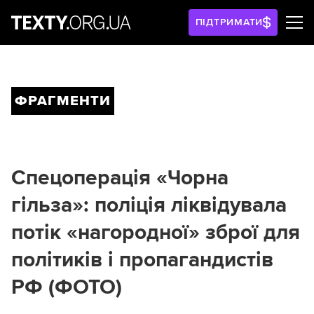
ПІДТРИМАТИ
ФРАГМЕНТИ
Спецоперація «Чорна
гільза»: поліція ліквідувала
потік «нагородної» зброї для
політиків і пропагандистів
РФ (ФОТО)