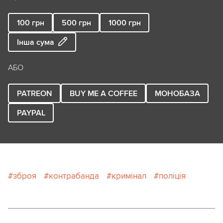
100
грн
500
грн
1000
грн
Інша сума
АБО
PATREON
BUY ME A COFFEE
МОНОБАЗА
PAYPAL
зброя
контрабанда
кримінал
поліція