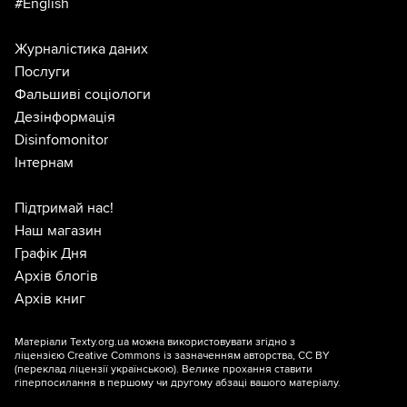
#English
Журналістика даних
Послуги
Фальшиві соціологи
Дезінформація
Disinfomonitor
Інтернам
Підтримай нас!
Наш магазин
Графік Дня
Архів блогів
Архів книг
Матеріали Texty.org.ua можна використовувати згідно з
ліцензією
Creative Commons із зазначенням авторства, CC BY
(переклад ліцензії
українською
). Велике прохання ставити
гіперпосилання в першому чи другому абзаці вашого матеріалу.