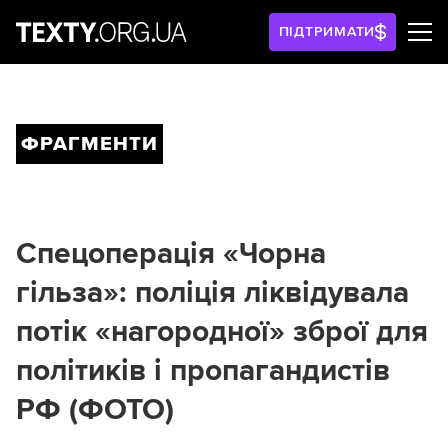
ПІДТРИМАТИ
ФРАГМЕНТИ
Спецоперація «Чорна
гільза»: поліція ліквідувала
потік «нагородної» зброї для
політиків і пропагандистів
РФ (ФОТО)