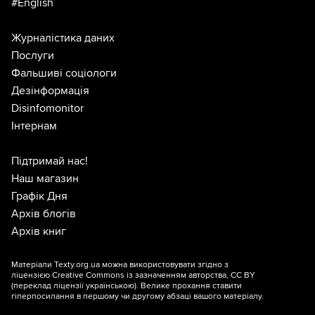
#English
Журналістика даних
Послуги
Фальшиві соціологи
Дезінформація
Disinfomonitor
Інтернам
Підтримай нас!
Наш магазин
Графік Дня
Архів блогів
Архів книг
Матеріали Texty.org.ua можна використовувати згідно з
ліцензією
Creative Commons із зазначенням авторства, CC BY
(переклад ліцензії
українською
). Велике прохання ставити
гіперпосилання в першому чи другому абзаці вашого матеріалу.