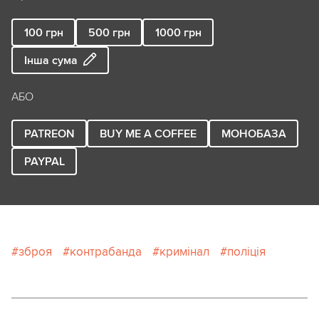
100
грн
500
грн
1000
грн
Інша сума
АБО
PATREON
BUY ME A COFFEE
МОНОБАЗА
PAYPAL
зброя
контрабанда
кримінал
поліція