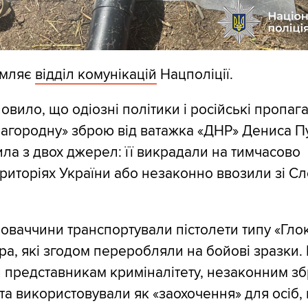
омляє
відділ комунікацій
Нацполіції.
овило, що одіозні політики і російські пропаг
агородну» зброю від ватажка «ДНР» Дениса П
ла з двох джерел: її викрадали на тимчасово
риторіях України або незаконно ввозили зі С
ловаччини транспортували пістолети типу «Глок
а, які згодом переробляли на бойові зразки
 представникам криміналітету, незаконним з
а використовували як «заохочення» для осіб,