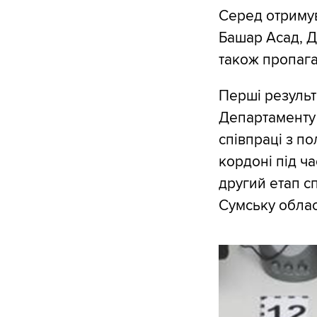
Серед отримув
Башар Асад, Д
також пропаг
Перші результ
Департаменту 
співпраці з п
кордоні під ча
другий етап сп
Сумську облас