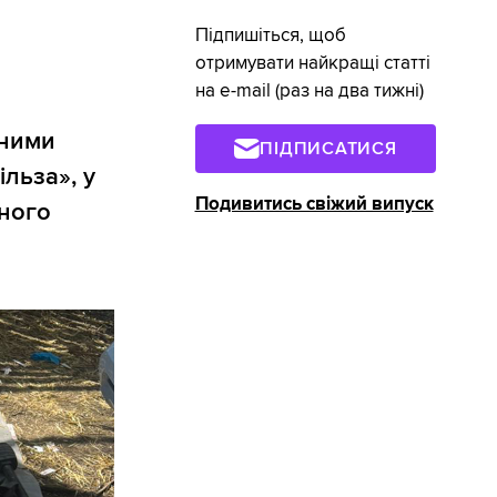
Підпишіться, щоб
отримувати найкращі статті
на e-mail (раз на два тижні)
дними
ПІДПИСАТИСЯ
льза», у
Подивитись свіжий випуск
нного