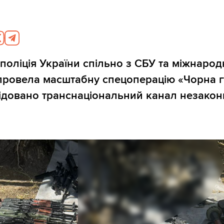
поліція України спільно з СБУ та міжнаро
ровела масштабну спецоперацію «Чорна гі
квідовано транснаціональний канал незако