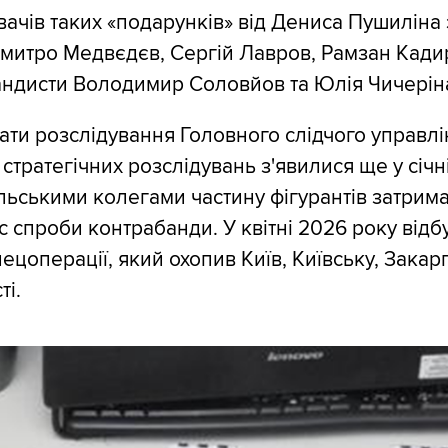
ачів таких «подарунків» від Дениса Пушиліна
митро Медвєдєв, Сергій Лавров, Рамзан Кадир
андисти Володимир Соловйов та Юлія Чичерін
ати розслідування Головного слідчого управлі
стратегічних розслідувань з'явилися ще у січн
ольськими колегами частину фігурантів затрим
с спроби контрабанди. У квітні 2026 року відб
ецоперації, який охопив Київ, Київську, Закар
ті.