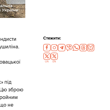
Стежити:
андисти
ушиліна.
ловацької
UA
EN
» під
. Цю зброю
бройним
 що не