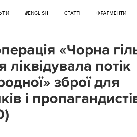
УГИ
#ENGLISH
СТАТТІ
ФРАГМЕНТИ
перація «Чорна гіль
я ліквідувала потік
родної» зброї для
иків і пропагандист
О)