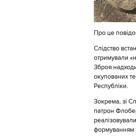
Про це повід
Слідство встан
отримували «н
Зброя надходи
окупованих те
Республіки.
Зокрема, зі С
патрон Флобер
реалізовували
формуванням т