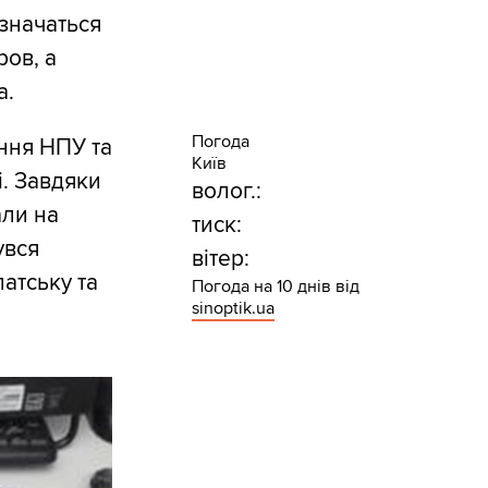
 значаться
ов, а
а.
Погода
ння НПУ та
Київ
і. Завдяки
волог.:
али на
тиск:
увся
вітер:
патську та
Погода на 10 днів від
sinoptik.ua