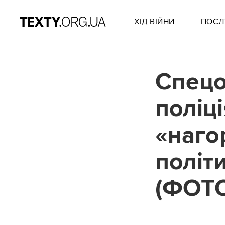
ХІД ВІЙНИ
ПОСЛ
Спецо
поліці
«наго
політ
(ФОТ