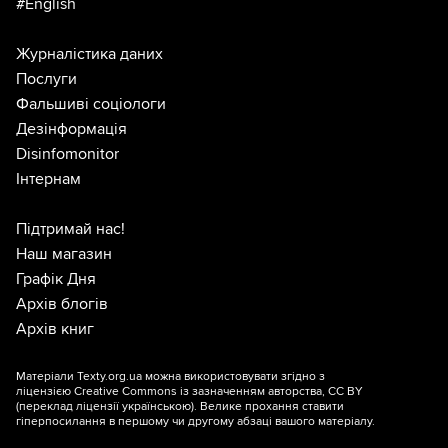
#English
Журналістика даних
Послуги
Фальшиві соціологи
Дезінформація
Disinfomonitor
Інтернам
Підтримай нас!
Наш магазин
Графік Дня
Архів блогів
Архів книг
Матеріали Texty.org.ua можна використовувати згідно з
ліцензією
Creative Commons із зазначенням авторства, CC BY
(переклад ліцензії
українською
). Велике прохання ставити
гіперпосилання в першому чи другому абзаці вашого матеріалу.