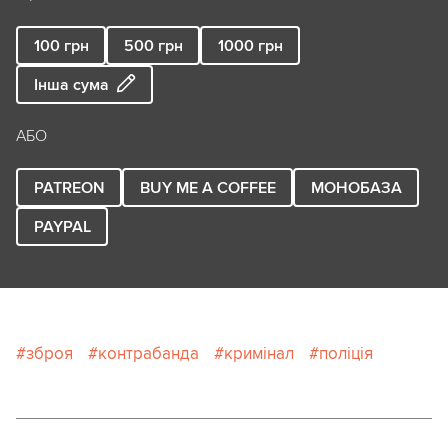
100
грн
500
грн
1000
грн
Інша сума
АБО
PATREON
BUY ME A COFFEE
МОНОБАЗА
PAYPAL
зброя
контрабанда
кримінал
поліція