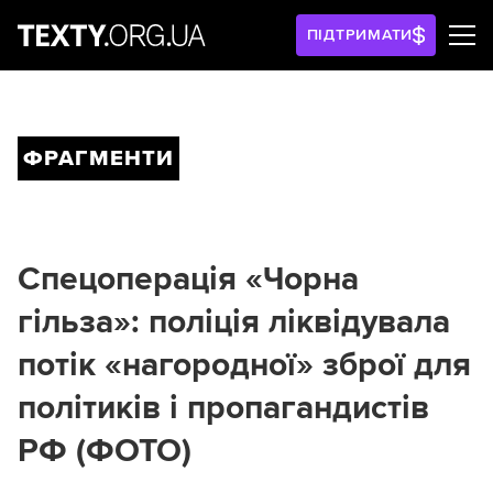
ПІДТРИМАТИ
ФРАГМЕНТИ
Спецоперація «Чорна
гільза»: поліція ліквідувала
потік «нагородної» зброї для
політиків і пропагандистів
РФ (ФОТО)