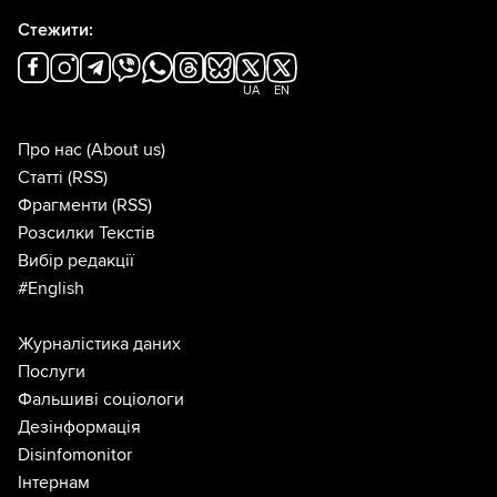
Стежити:
UA
EN
Про нас
(About us)
Статті
(RSS)
Фрагменти
(RSS)
Розсилки Текстів
Вибір редакції
#English
Журналістика даних
Послуги
Фальшиві соціологи
Дезінформація
Disinfomonitor
Інтернам