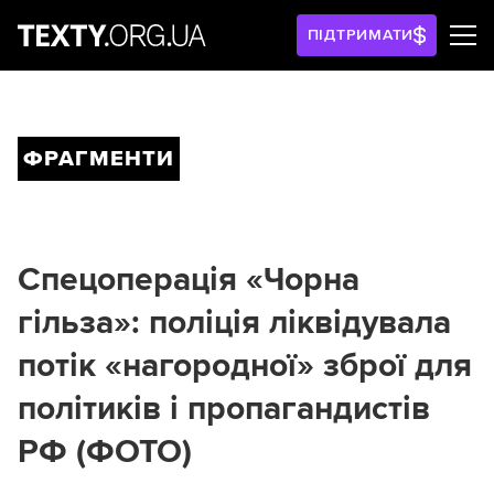
ПІДТРИМАТИ
ФРАГМЕНТИ
Спецоперація «Чорна
гільза»: поліція ліквідувала
потік «нагородної» зброї для
політиків і пропагандистів
РФ (ФОТО)