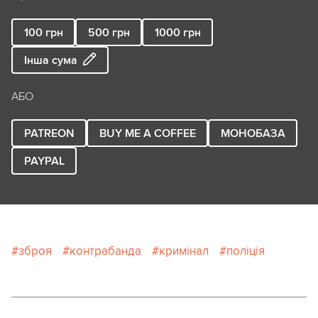
100
грн
500
грн
1000
грн
Інша сума
АБО
PATREON
BUY ME A COFFEE
МОНОБАЗА
PAYPAL
зброя
контрабанда
кримінал
поліція