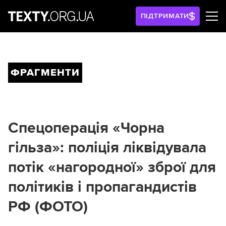
ПІДТРИМАТИ
ФРАГМЕНТИ
Спецоперація «Чорна
гільза»: поліція ліквідувала
потік «нагородної» зброї для
політиків і пропагандистів
РФ (ФОТО)