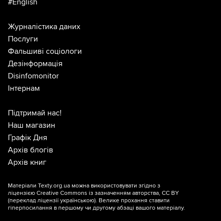
#English
Журналістика даних
Послуги
Фальшиві соціологи
Дезінформація
Disinfomonitor
Інтернам
Підтримай нас!
Наш магазин
Графік Дня
Архів блогів
Архів книг
Матеріали Texty.org.ua можна використовувати згідно з
ліцензією
Creative Commons із зазначенням авторства, CC BY
(переклад ліцензії
українською
). Велике прохання ставити
гіперпосилання в першому чи другому абзаці вашого матеріалу.