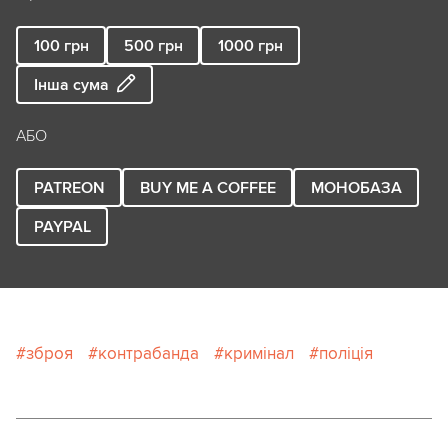
100
грн
500
грн
1000
грн
Інша сума
АБО
PATREON
BUY ME A COFFEE
МОНОБАЗА
PAYPAL
зброя
контрабанда
кримінал
поліція