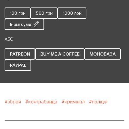
100
грн
500
грн
1000
грн
Інша сума
АБО
PATREON
BUY ME A COFFEE
МОНОБАЗА
PAYPAL
зброя
контрабанда
кримінал
поліція