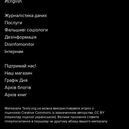
#English
Журналістика даних
Послуги
Фальшиві соціологи
Дезінформація
Disinfomonitor
Інтернам
Підтримай нас!
Наш магазин
Графік Дня
Архів блогів
Архів книг
Матеріали Texty.org.ua можна використовувати згідно з
ліцензією
Creative Commons із зазначенням авторства, CC BY
(переклад ліцензії
українською
). Велике прохання ставити
гіперпосилання в першому чи другому абзаці вашого матеріалу.