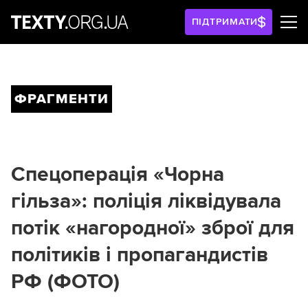
ПІДТРИМАТИ
ФРАГМЕНТИ
Спецоперація «Чорна
гільза»: поліція ліквідувала
потік «нагородної» зброї для
політиків і пропагандистів
РФ (ФОТО)