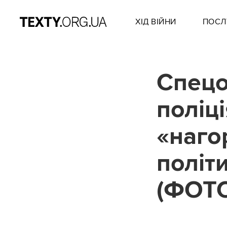
ХІД ВІЙНИ
ПОСЛ
Спецо
поліці
«наго
політ
(ФОТ