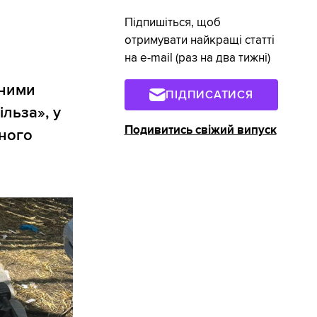
Підпишіться, щоб
отримувати найкращі статті
на e-mail (раз на два тижні)
дними
ПІДПИСАТИСЯ
льза», у
Подивитись свіжий випуск
нного