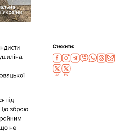
Стежити:
андисти
ушиліна.
ловацької
UA
EN
» під
. Цю зброю
бройним
 що не