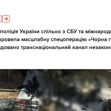
поліція України спільно з СБУ та міжнаро
ровела масштабну спецоперацію «Чорна гі
квідовано транснаціональний канал незако