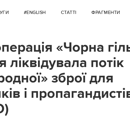
УГИ
#ENGLISH
СТАТТІ
ФРАГМЕНТИ
перація «Чорна гіль
я ліквідувала потік
родної» зброї для
иків і пропагандист
О)