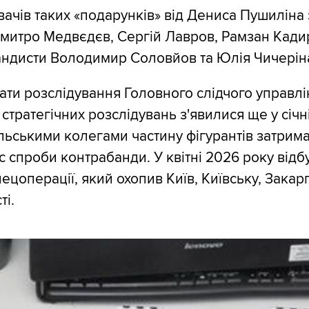
ачів таких «подарунків» від Дениса Пушиліна
митро Медвєдєв, Сергій Лавров, Рамзан Кадир
андисти Володимир Соловйов та Юлія Чичерін
ати розслідування Головного слідчого управлі
стратегічних розслідувань з'явилися ще у січн
ольськими колегами частину фігурантів затрим
с спроби контрабанди. У квітні 2026 року відб
ецоперації, який охопив Київ, Київську, Закар
ті.