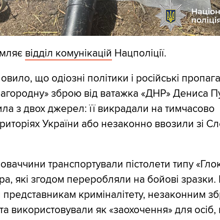
омляє
відділ комунікацій
Нацполіції.
овило, що одіозні політики і російські пропаг
агородну» зброю від ватажка «ДНР» Дениса П
ла з двох джерел: її викрадали на тимчасово
риторіях України або незаконно ввозили зі С
ловаччини транспортували пістолети типу «Глок
а, які згодом переробляли на бойові зразки
 представникам криміналітету, незаконним з
а використовували як «заохочення» для осіб,