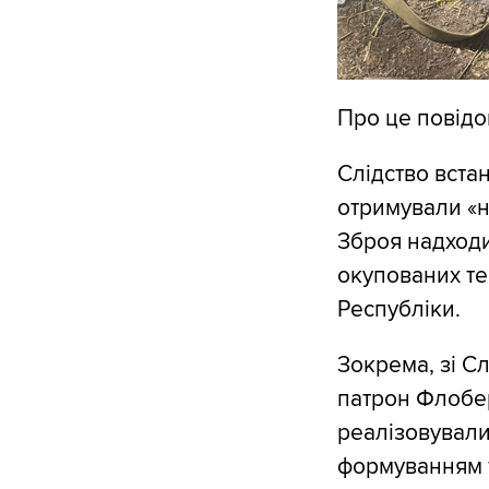
Про це повід
Слідство встан
отримували «н
Зброя надходи
окупованих те
Республіки.
Зокрема, зі С
патрон Флобер
реалізовували
формуванням т