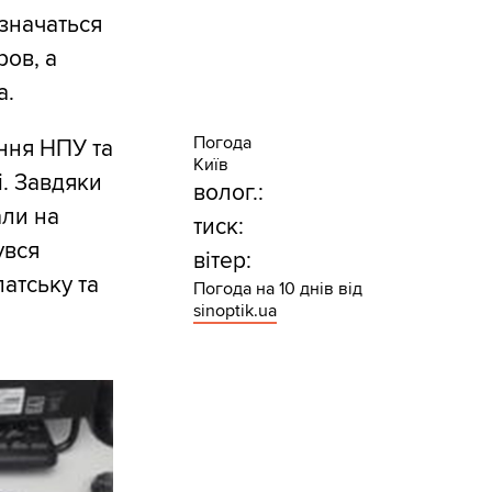
 значаться
ов, а
а.
Погода
ння НПУ та
Київ
і. Завдяки
волог.:
али на
тиск:
увся
вітер:
патську та
Погода на 10 днів від
sinoptik.ua