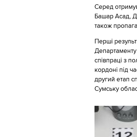
Серед отримув
Башар Асад, Д
також пропаг
Перші результ
Департаменту 
співпраці з п
кордоні під ча
другий етап сп
Сумську облас