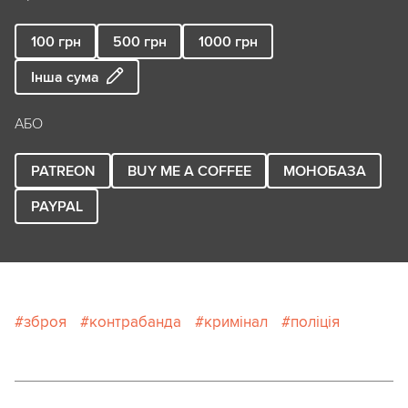
100
грн
500
грн
1000
грн
Інша сума
АБО
PATREON
BUY ME A COFFEE
МОНОБАЗА
PAYPAL
зброя
контрабанда
кримінал
поліція