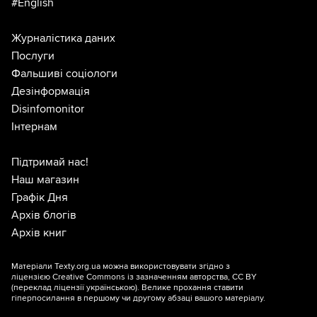
#English
Журналістика даних
Послуги
Фальшиві соціологи
Дезінформація
Disinfomonitor
Інтернам
Підтримай нас!
Наш магазин
Графік Дня
Архів блогів
Архів книг
Матеріали Texty.org.ua можна використовувати згідно з
ліцензією
Creative Commons із зазначенням авторства, CC BY
(переклад ліцензії
українською
). Велике прохання ставити
гіперпосилання в першому чи другому абзаці вашого матеріалу.