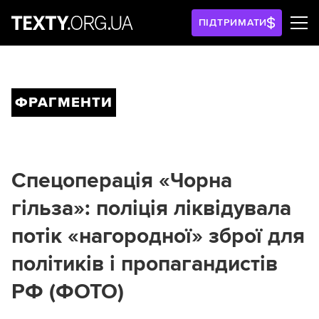
ПІДТРИМАТИ
ФРАГМЕНТИ
Спецоперація «Чорна
гільза»: поліція ліквідувала
потік «нагородної» зброї для
політиків і пропагандистів
РФ (ФОТО)