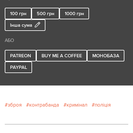
100
грн
500
грн
1000
грн
Інша сума
АБО
PATREON
BUY ME A COFFEE
МОНОБАЗА
PAYPAL
зброя
контрабанда
кримінал
поліція