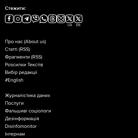
Стежити:
UA
EN
Про нас
(About us)
Статті
(RSS)
Фрагменти
(RSS)
Розсилки Текстів
Вибір редакції
#English
Журналістика даних
Послуги
Фальшиві соціологи
Дезінформація
Disinfomonitor
Інтернам