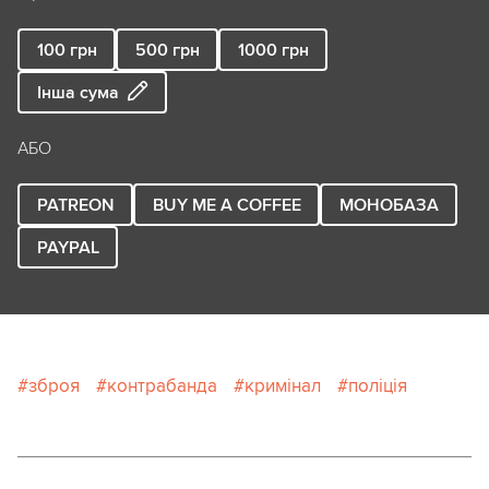
100
грн
500
грн
1000
грн
Інша сума
АБО
PATREON
BUY ME A COFFEE
МОНОБАЗА
PAYPAL
зброя
контрабанда
кримінал
поліція