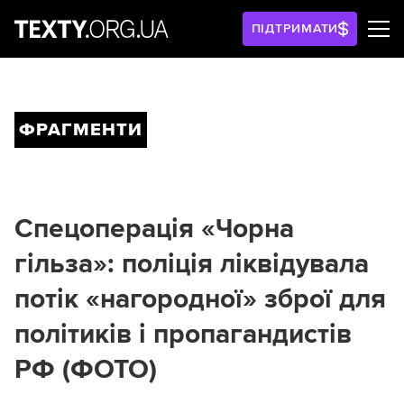
ПІДТРИМАТИ
ФРАГМЕНТИ
Спецоперація «Чорна
гільза»: поліція ліквідувала
потік «нагородної» зброї для
політиків і пропагандистів
РФ (ФОТО)