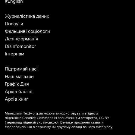
#English
Журналістика даних
Послуги
Фальшиві соціологи
Дезінформація
Disinfomonitor
Інтернам
Підтримай нас!
Наш магазин
Графік Дня
Архів блогів
Архів книг
Матеріали Texty.org.ua можна використовувати згідно з
ліцензією
Creative Commons із зазначенням авторства, CC BY
(переклад ліцензії
українською
). Велике прохання ставити
гіперпосилання в першому чи другому абзаці вашого матеріалу.