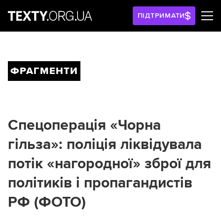
ПІДТРИМАТИ
ФРАГМЕНТИ
Спецоперація «Чорна
гільза»: поліція ліквідувала
потік «нагородної» зброї для
політиків і пропагандистів
РФ (ФОТО)