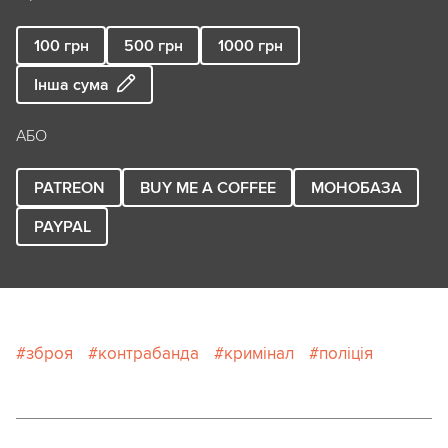
100
грн
500
грн
1000
грн
Інша сума
АБО
PATREON
BUY ME A COFFEE
МОНОБАЗА
PAYPAL
зброя
контрабанда
кримінал
поліція