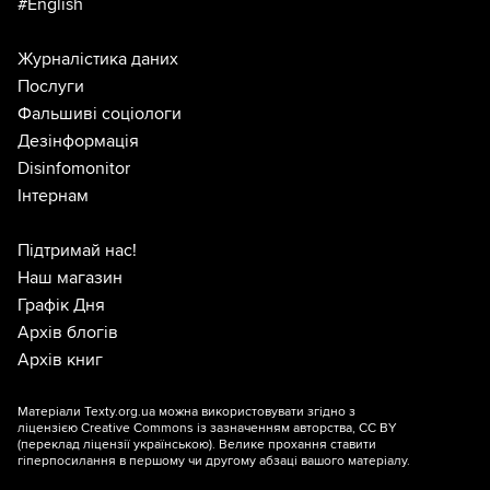
#English
Журналістика даних
Послуги
Фальшиві соціологи
Дезінформація
Disinfomonitor
Інтернам
Підтримай нас!
Наш магазин
Графік Дня
Архів блогів
Архів книг
Матеріали Texty.org.ua можна використовувати згідно з
ліцензією
Creative Commons із зазначенням авторства, CC BY
(переклад ліцензії
українською
). Велике прохання ставити
гіперпосилання в першому чи другому абзаці вашого матеріалу.