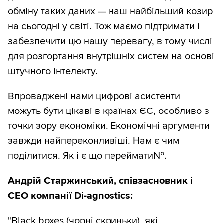
обміну таких даних — наш найбільший козир
на сьогодні у світі. Тож маємо підтримати і
забезпечити цю нашу перевагу, в тому числі
для розгортання внутрішніх систем на основі
штучного інтелекту.
Впроваджені нами цифрові асистенти
можуть бути цікаві в країнах ЄС, особливо з
точки зору економіки. Економічні аргументи
завжди найпереконливіші. Нам є чим
поділитися. Як і є що переймати№.
Андрій Старжинський, співзасновник і
СЕО компанії Di-agnostics:
"Black boxes (чорні скриньки), які