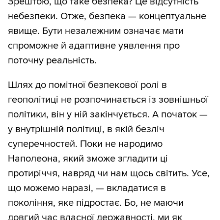
Зрештою, що таке безпека? Це відсутність
небезпеки. Отже, безпека — концептуальне
явище. Бути незалежним означає мати
спроможне й адаптивне уявлення про
поточну реальність.
Шлях до помітної безпекової ролі в
геополітиці не розпочинається із зовнішньої
політики, він у ній закінчується. А початок —
у внутрішній політиці, в якій безліч
суперечностей. Поки не народимо
Наполеона, який зможе згладити ці
протиріччя, навряд чи нам щось світить. Усе,
що можемо наразі, — вкладатися в
покоління, яке підростає. Бо, не маючи
довгий час власної державності, ми як