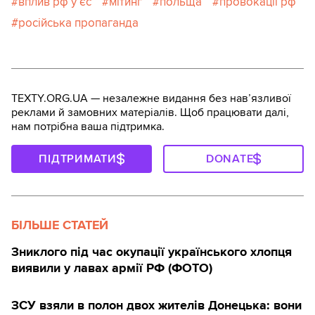
вплив рф у єс
мітинг
польща
провокації рф
російська пропаганда
TEXTY.ORG.UA — незалежне видання без навʼязливої
реклами й замовних матеріалів. Щоб працювати далі,
нам потрібна ваша підтримка.
ПІДТРИМАТИ
DONATE
БІЛЬШЕ СТАТЕЙ
Зниклого під час окупації українського хлопця
виявили у лавах армії РФ (ФОТО)
ЗСУ взяли в полон двох жителів Донецька: вони