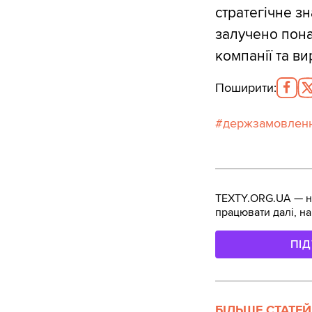
стратегічне з
залучено пона
компанії та в
Поширити
:
держзамовлен
TEXTY.ORG.UA — не
працювати далі, на
ПІ
БІЛЬШЕ СТАТЕЙ