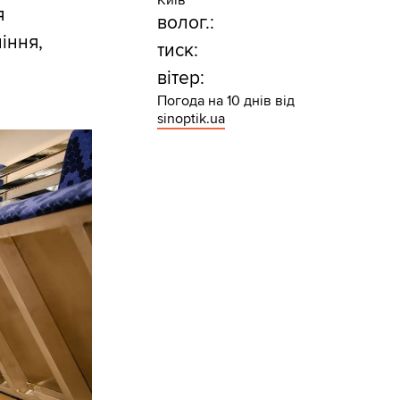
Київ
я
волог.:
іння,
тиск:
вітер:
Погода на 10 днів від
sinoptik.ua