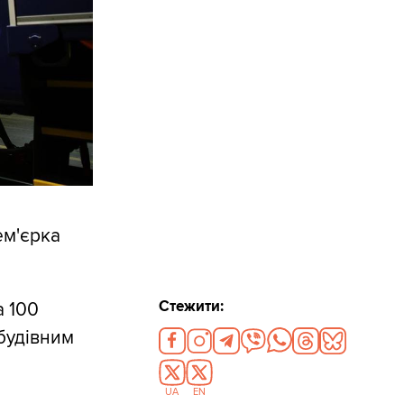
ем'єрка
Стежити:
а 100
будівним
UA
EN