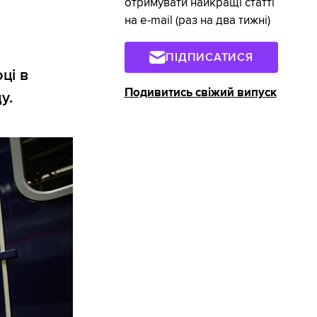
отримувати найкращі статті
на e-mail (раз на два тижні)
ПІДПИСАТИСЯ
ці в
Подивитись свіжий випуск
у.