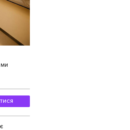
ими
АТИСЯ
ає