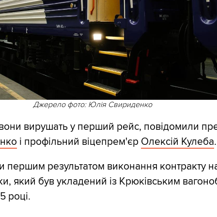
Джерело фото: Юлія Свириденко
 вони вирушать у перший рейс, повідомили пр
нко
і профільний віцепрем'єр
Олексій Кулеба
.
ли першим результатом виконання контракту н
ки, який був укладений із Крюківським вагоно
5 році.