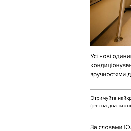
Усі нові один
кондиціонува
зручностями дл
Отримуйте найкра
(раз на два тижні
За словами Юл