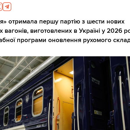
я» отримала першу партію з шести нових
 вагонів, виготовлених в Україні у 2026 ро
абної програми оновлення рухомого склад