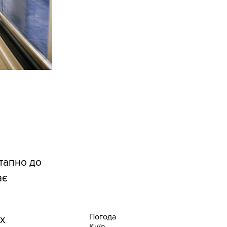
тапно до
ає
Погода
х