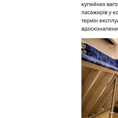
купейних ваго
пасажирів у ко
термін експлу
вдосконалени