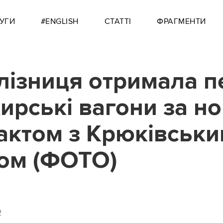
УГИ
#ENGLISH
СТАТТІ
ФРАГМЕНТИ
лізниця отримала п
ирські вагони за н
актом з Крюківськ
ом (ФОТО)
2