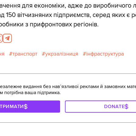
начення для економіки, адже до виробничого 
д 150 вітчизняних підприємств, серед яких є 
иробники з прифронтових регіонів.
ня
транспорт
укрзалізниця
інфраструктура
залежне видання без навʼязливої реклами й замовних мате
м потрібна ваша підтримка.
ДТРИМАТИ
DONATE