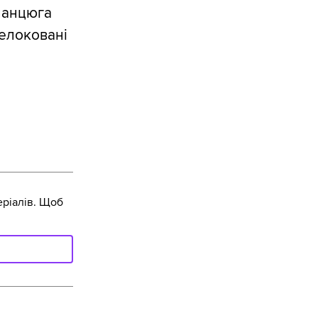
ланцюга
релоковані
ріалів. Щоб