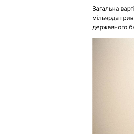
Загальна варт
мільярда грив
державного б