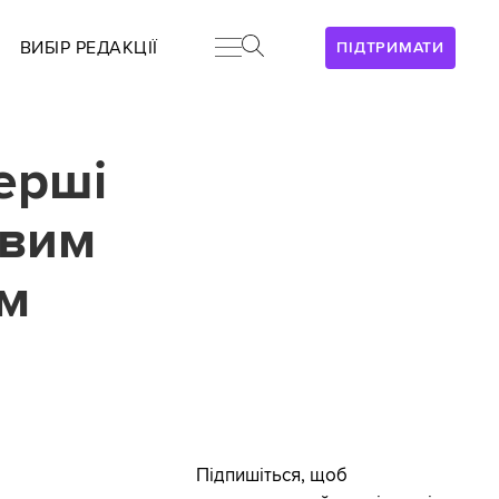
ВИБІР РЕДАКЦІЇ
ПІДТРИМАТИ
ерші
овим
им
Підпишіться, щоб