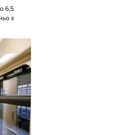
о 6,5
ньо з