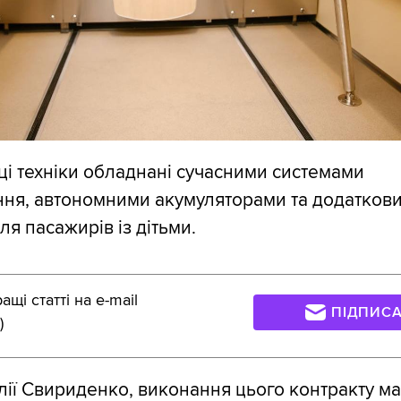
иці техніки обладнані сучасними системами
ння, автономними акумуляторами та додатков
я пасажирів із дітьми.
щі статті на e-mail
ПІДПИС
)
ії Свириденко, виконання цього контракту м