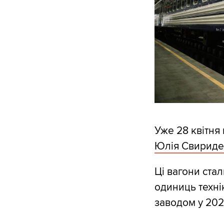
Уже 28 квітня
Юлія Свириде
Ці вагони ста
одиниць техні
заводом у 202