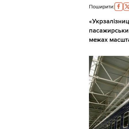
Поширити
:
«Укрзалізниц
пасажирських
межах масшт