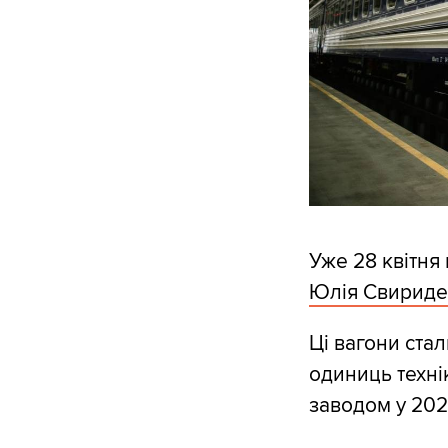
Уже 28 квітня
Юлія Свириде
Ці вагони ста
одиниць техні
заводом у 202