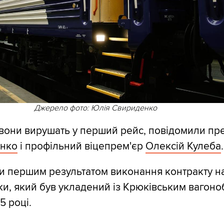
Джерело фото: Юлія Свириденко
 вони вирушать у перший рейс, повідомили пр
нко
і профільний віцепрем'єр
Олексій Кулеба
.
ли першим результатом виконання контракту н
ки, який був укладений із Крюківським вагоно
5 році.