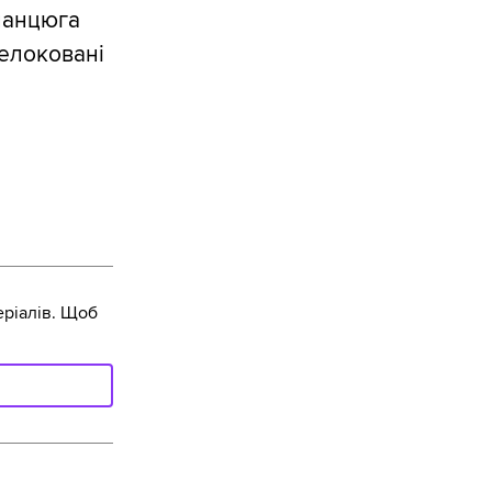
ланцюга
релоковані
ріалів. Щоб