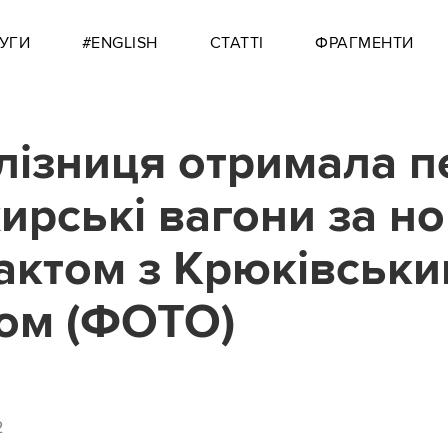
УГИ
#ENGLISH
СТАТТІ
ФРАГМЕНТИ
лізниця отримала п
ирські вагони за н
актом з Крюківськ
ом (ФОТО)
2