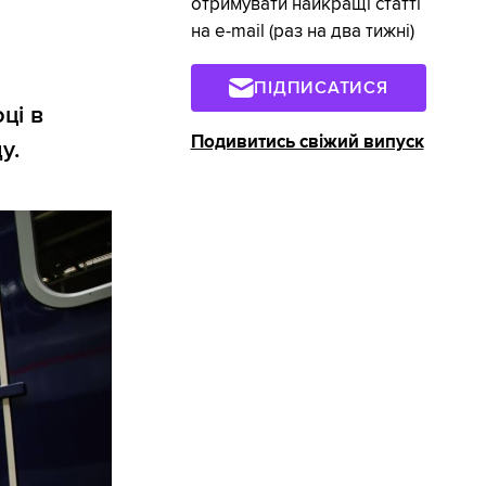
отримувати найкращі статті
на e-mail (раз на два тижні)
ПІДПИСАТИСЯ
ці в
Подивитись свіжий випуск
у.