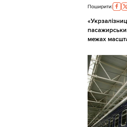
Поширити
:
«Укрзалізниц
пасажирських
межах масшт