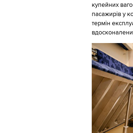
купейних ваго
пасажирів у ко
термін експлу
вдосконалени