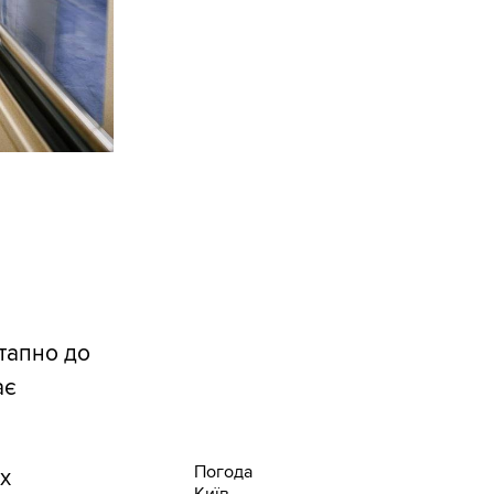
тапно до
ає
Погода
х