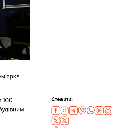
ем'єрка
Стежити:
а 100
будівним
UA
EN