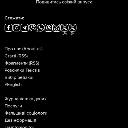
Подивитись свіжий випуск
Стежити:
UA
EN
Про нас
(About us)
Статті
(RSS)
Фрагменти
(RSS)
Розсилки Текстів
Вибір редакції
#English
Журналістика даних
Послуги
Фальшиві соціологи
Дезінформація
Disinfomonitor