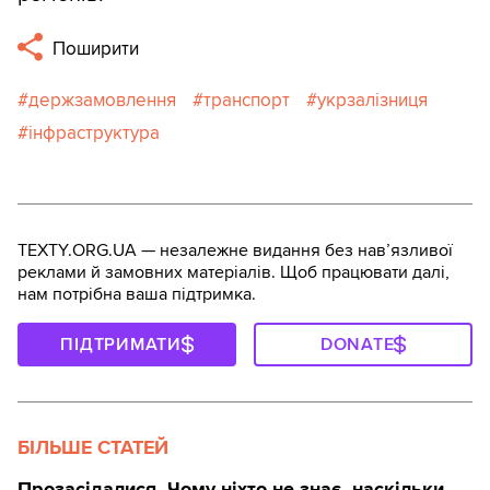
Поширити
держзамовлення
транспорт
укрзалізниця
інфраструктура
TEXTY.ORG.UA — незалежне видання без навʼязливої
реклами й замовних матеріалів. Щоб працювати далі,
нам потрібна ваша підтримка.
ПІДТРИМАТИ
DONATE
БІЛЬШЕ СТАТЕЙ
Прозасідалися. Чому ніхто не знає, наскільки