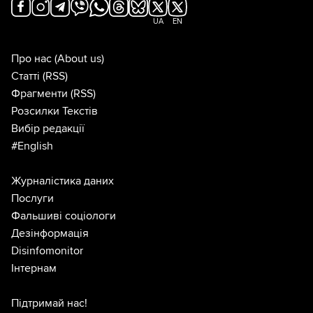
UA
EN
Про нас
(About us)
Статті
(RSS)
Фрагменти
(RSS)
Розсилки Текстів
Вибір редакції
#English
Журналістика даних
Послуги
Фальшиві соціологи
Дезінформація
Disinfomonitor
Інтернам
Підтримай нас!