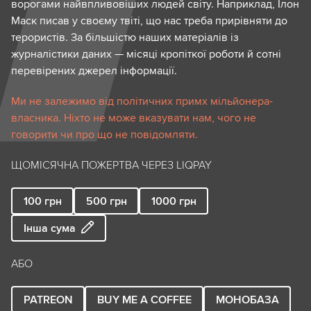
ворогами найвпливовіших людей світу. Наприклад, Ілон
Маск писав у своєму твіті, що нас треба прирівняти до
терористів. За більшістю наших матеріалів із
журналістики даних — місяці кропіткої роботи й сотні
перевірених джерел інформації.
Ми не залежимо від політичних примх мільйонера-
власника. Ніхто не може вказувати нам, чого не
говорити чи про що не повідомляти.
ЩОМІСЯЧНА ПОЖЕРТВА ЧЕРЕЗ LIQPAY
100
грн
500
грн
1000
грн
Інша сума
АБО
PATREON
BUY ME A COFFEE
МОНОБАЗА