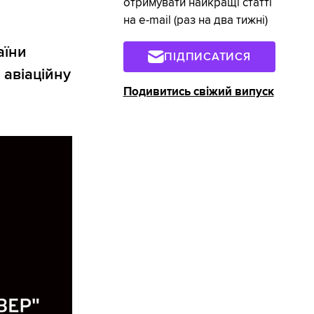
отримувати найкращі статті
на e-mail (раз на два тижні)
аїни
ПІДПИСАТИСЯ
 авіаційну
Подивитись свіжий випуск