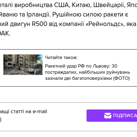
еталі виробництва США, Китаю, Швейцарії, Япо
йваню та Ірландії. Рушійною силою ракети є
ий двигун R500 від компанії «Рейнольдс», яка
ОАК.
Читайте також:
Ракетний удар РФ по Львову: 30
постраждалих, найбільших руйнувань
зазнали дві багатоповерхівки (ФОТО)
щі статті на e-mail
ПІДПИС
)