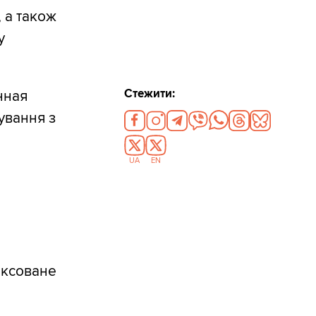
 а також
у
Стежити:
нная
ування з
UA
EN
іксоване