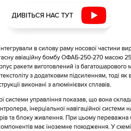
ДИВІТЬСЯ НАС ТУТ
інтегрували в силову раму носової частини ви
гасну авіаційну бомбу ОФАБ-250-270 масою 2
орпус ракети виготовлений із багатошарового 
текстоліту з додатковим підсиленням, тоді як 
трукції виконані з алюмінієвих сплавів.
ої системи управління показав, що вона склад
нтролера, інерціальної навігаційної системи на
рів та блоку живлення. При цьому переважна 
омпонентів має іноземне походження. У схемі