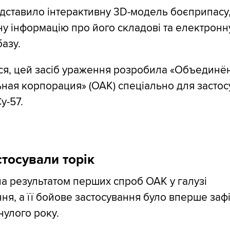
дставило інтерактивну 3D-модель боєприпасу,
у інформацію про його складові та електронн
азу.
ся, цей засіб ураження розробила «Объединё
ная корпорация» (ОАК) спеціально для застос
у-57.
тосували торік
ла результатом перших спроб ОАК у галузі
ня, а її бойове застосування було вперше заф
нулого року.