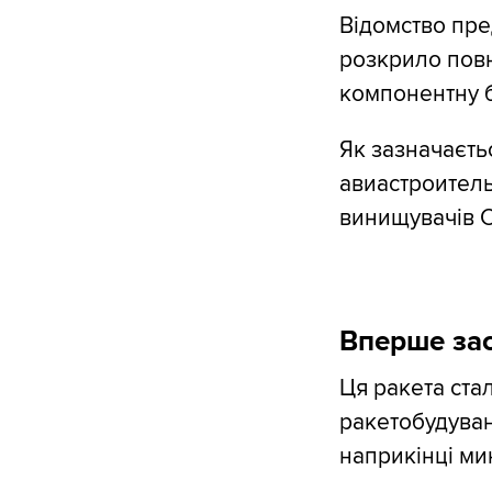
Відомство пре
розкрило повн
компонентну б
Як зазначаєть
авиастроитель
винищувачів С
Вперше зас
Ця ракета ста
ракетобудуван
наприкінці ми