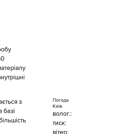
робу
50
матеріалу
внутрішні
Погода
ається з
Київ
 базі
волог.:
більшість
тиск:
вітер: