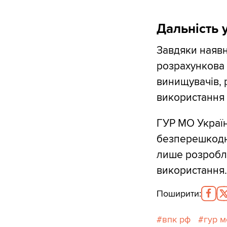
Дальність 
Завдяки наявн
розрахункова 
винищувачів, 
використання ц
ГУР МО Україн
безперешкодни
лише розробля
використання.
Поширити
:
впк рф
гур м