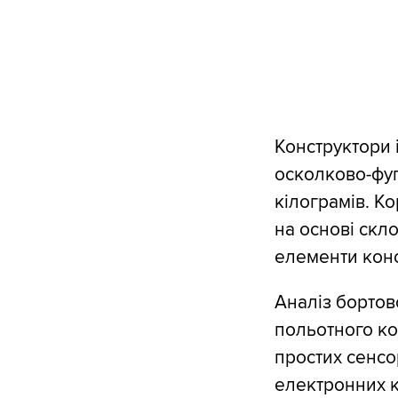
Конструктори 
осколково-фу
кілограмів. К
на основі скло
елементи конс
Аналіз бортов
польотного ко
простих сенсо
електронних к