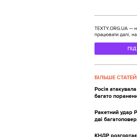
TEXTY.ORG.UA — не
працювати далі, на
ПІ
БІЛЬШЕ СТАТЕЙ
Росія атакувала 
багато поранен
Ракетний удар 
дві багатоповер
КНДР розгортає 