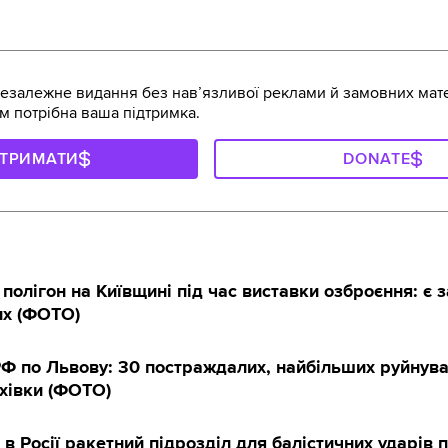
залежне видання без навʼязливої реклами й замовних мате
м потрібна ваша підтримка.
ДТРИМАТИ
DONATE
полігон на Київщині під час виставки озброєння: є з
их (ФОТО)
РФ по Львову: 30 постраждалих, найбільших руйнув
хівки (ФОТО)
в Росії ракетний підрозділ для балістичних ударів п