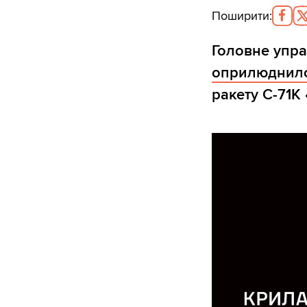
Поширити
:
Головне упра
оприлюднил
ракету С-71К