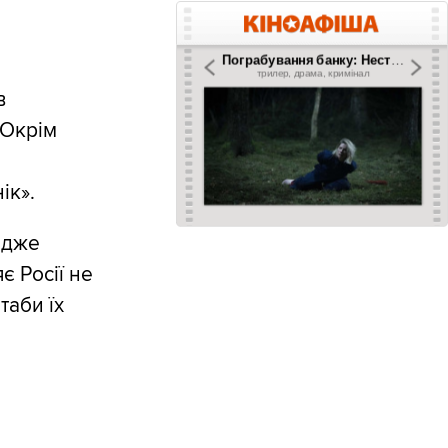
в
 Окрім
ік».
адже
 Росії не
таби їх