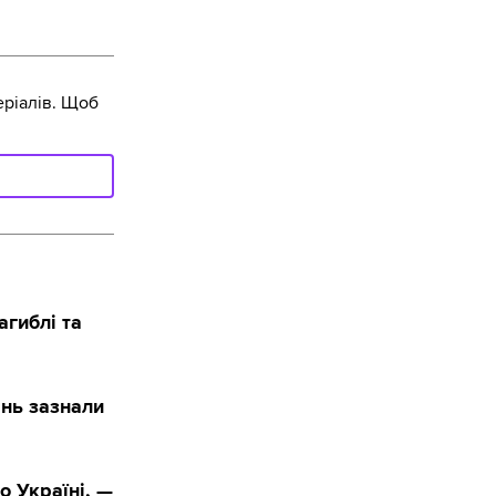
ріалів. Щоб
агиблі та
ань зазнали
о Україні, —