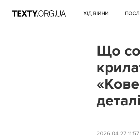
ХІД ВІЙНИ
ПОСЛ
Що со
крила
«Кове
детал
2026-04-27 11:57