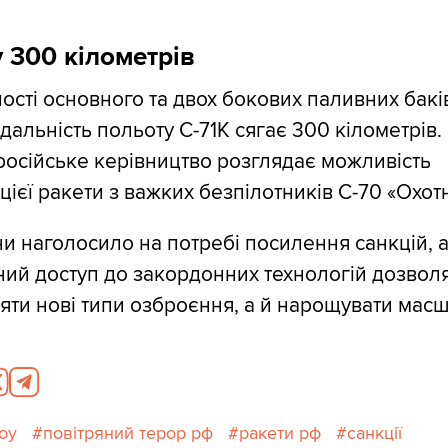
у 300 кілометрів
ості основного та двох бокових паливних бакі
дальність польоту С-71К сягає 300 кілометрів.
російське керівництво розглядає можливість
ієї ракети з важких безпілотників С-70 «Охотн
и наголосило на потребі посилення санкцій, 
й доступ до закордонних технологій дозволяє
ти нові типи озброєння, а й нарощувати масш
оу
повітряний терор рф
ракети рф
санкції