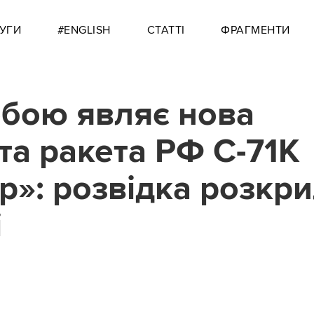
УГИ
#ENGLISH
СТАТТІ
ФРАГМЕНТИ
бою являє нова
та ракета РФ С-71К
р»: розвідка розкр
і