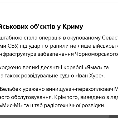
йськових об'єктів у Криму
табною стала операція в окупованому Севаст
и СБУ, під удар потрапили не лише військові с
нфраструктура забезпечення Чорноморського
оджено великі десантні кораблі «Ямал» та
а також розвідувальне судно «Іван Хурс».
 Бельбек уражено винищувач-перехоплювач Мі
ного обслуговування. Крім того, виведено з ла
«Мис-М1» та штаб радіотехнічної розвідки.