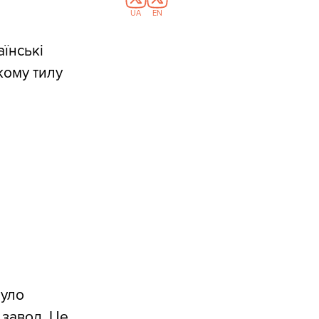
UA
EN
їнські
кому тилу
було
 завод. Це