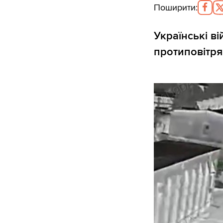
Поширити
:
Українські в
протиповітря