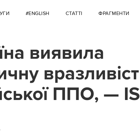
УГИ
#ENGLISH
СТАТТІ
ФРАГМЕНТИ
їна виявила
ичну вразливіст
йської ППО, — I
4