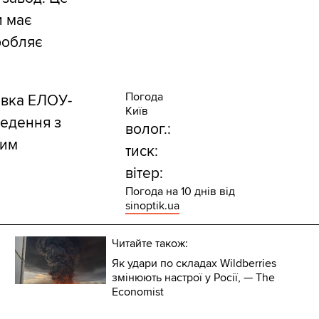
и має
робляє
Погода
овка ЕЛОУ-
Київ
ведення з
волог.:
чим
тиск:
вітер:
Погода на 10 днів від
sinoptik.ua
Читайте також:
Як удари по складах Wildberries
змінюють настрої у Росії, — The
Economist