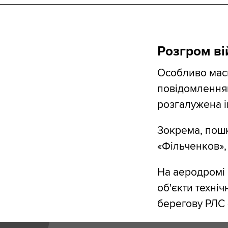
Розгром ві
Особливо масш
повідомленням
розгалужена і
Зокрема, пошк
«Фільченков», 
На аеродромі
об'єкти техніч
берегову РЛС 