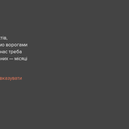
ів,
ємо ворогами
 нас треба
них — місяці
 вказувати