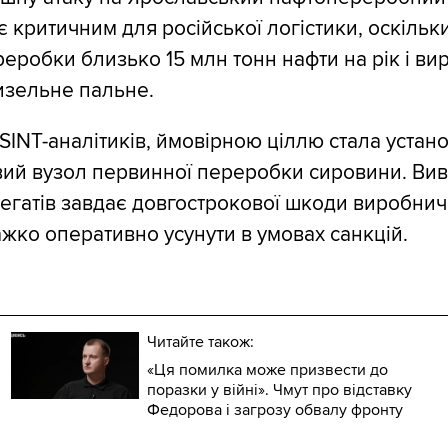
є критичним для російської логістики, оскільк
реробки близько 15 млн тонн нафти на рік і ви
дизельне пальне.
SINT-аналітиків, ймовірною ціллю стала устан
ий вузол первинної переробки сировини. Ви
регатів завдає довгострокової шкоди виробни
ажко оперативно усунути в умовах санкцій.
Читайте також:
«Ця помилка може призвести до
поразки у війні». Чмут про відставку
Федорова і загрозу обвалу фронту