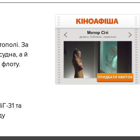
ополі. За
удна, а й
 флоту.
Г-31 та
ду