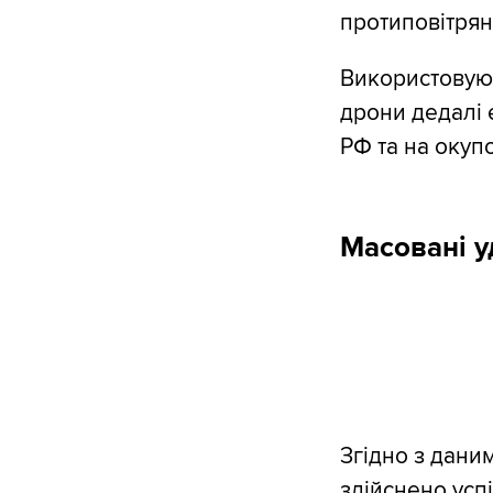
протиповітрян
Використовуюч
дрони дедалі 
РФ та на окуп
Масовані у
Згідно з даним
здійснено усп