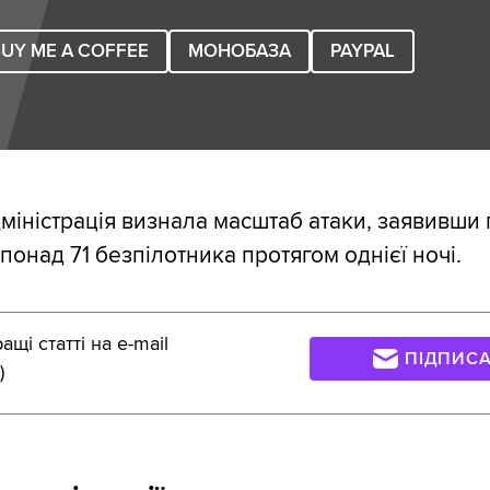
UY ME A COFFEE
МОНОБАЗА
PAYPAL
міністрація визнала масштаб атаки, заявивши
понад 71 безпілотника протягом однієї ночі.
щі статті на e-mail
ПІДПИС
)