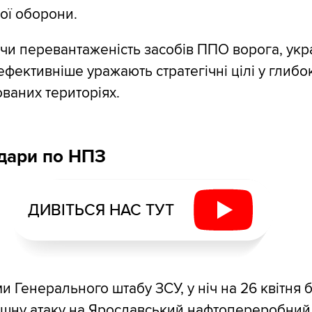
ої оборони.
и перевантаженість засобів ППО ворога, укра
ефективніше уражають стратегічні цілі у глибо
ованих територіях.
дари по НПЗ
ДИВІТЬСЯ НАС ТУТ
и Генерального штабу ЗСУ, у ніч на 26 квітня 
ішну атаку на Ярославський нафтопереробний