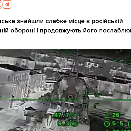
ійська знайшли слабке місце в російській
ній обороні і продовжують його послаблю