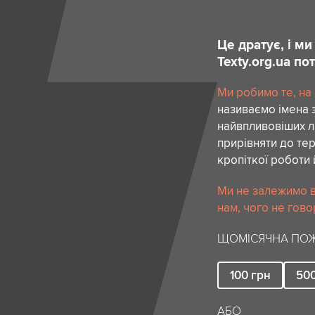
Це дратує, і м
Texty.org.ua п
Ми робимо те, на
називаємо імена 
найвпливовіших лю
прирівняти до тер
кропіткої роботи 
Ми не залежимо в
нам, чого не гово
ЩОМІСЯЧНА ПОЖ
100
грн
50
АБО