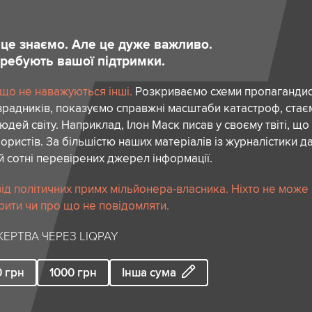
и це знаємо. Але це дуже важливо.
отребують вашої підтримки.
 що не наважуються інші.
Розкриваємо схеми пропагандист
зрадників, показуємо справжні масштаби катастроф, ста
дей світу. Наприклад, Ілон Маск писав у своєму твіті, що
ористів. За більшістю наших матеріалів із журналістики да
й сотні перевірених джерел інформації.
ід політичних примх мільйонера-власника. Ніхто не може
рити чи про що не повідомляти.
ЕРТВА ЧЕРЕЗ LIQPAY
0
грн
1000
грн
Інша сума