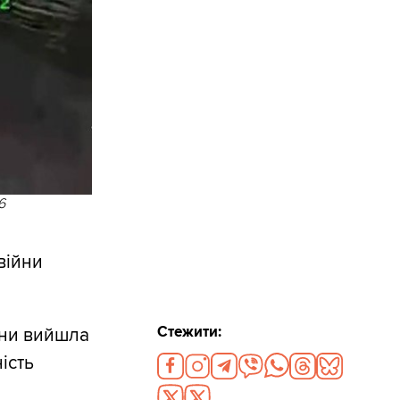
6
війни
Стежити:
їни вийшла
ість
і