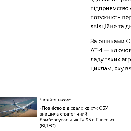
підприємство 
потужність пе
авіаційне та 
За оцінками O
АТ-4 — ключов
ладу таких аг
циклам, яку в
Читайте також:
«Повністю відірвало хвіст»: СБУ
знищила стратегічний
бомбардувальник Ту-95 в Енгельсі
(ВІДЕО)