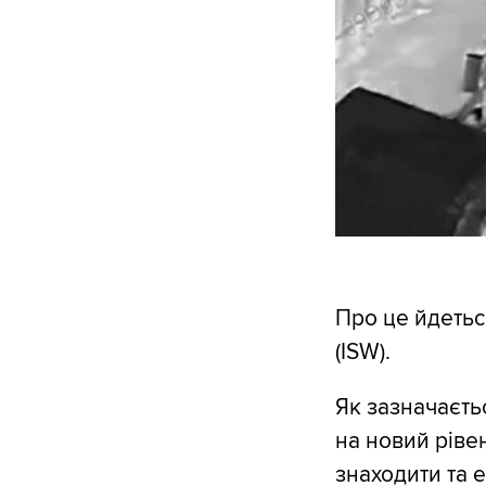
Про це йдетьс
(ISW).
Як зазначаєть
на новий ріве
знаходити та 