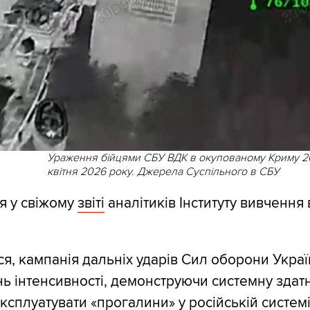
Ураження бійцями СБУ ВДК в окупованому Криму 2
квітня 2026 року. Джерела Суспільного в СБУ
я у свіжому
звіті
аналітиків Інституту вивчення 
ся, кампанія дальніх ударів Сил оборони Укра
нь інтенсивності, демонструючи системну здатн
експлуатувати «прогалини» у російській систем