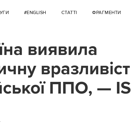
УГИ
#ENGLISH
СТАТТІ
ФРАГМЕНТИ
їна виявила
ичну вразливіст
йської ППО, — I
4