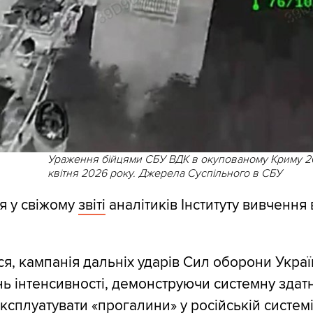
Ураження бійцями СБУ ВДК в окупованому Криму 2
квітня 2026 року. Джерела Суспільного в СБУ
я у свіжому
звіті
аналітиків Інституту вивчення 
ся, кампанія дальніх ударів Сил оборони Укра
нь інтенсивності, демонструючи системну здатн
експлуатувати «прогалини» у російській систем