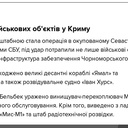
йськових об'єктів у Криму
табною стала операція в окупованому Севаст
и СБУ, під удар потрапили не лише військові с
нфраструктура забезпечення Чорноморського
оджено великі десантні кораблі «Ямал» та
а також розвідувальне судно «Іван Хурс».
 Бельбек уражено винищувач-перехоплювач Мі
ного обслуговування. Крім того, виведено з ла
«Мис-М1» та штаб радіотехнічної розвідки.