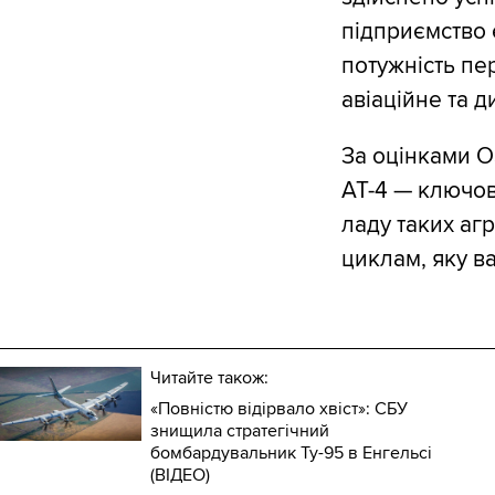
підприємство 
потужність пе
авіаційне та 
За оцінками O
АТ-4 — ключов
ладу таких аг
циклам, яку в
Читайте також:
«Повністю відірвало хвіст»: СБУ
знищила стратегічний
бомбардувальник Ту-95 в Енгельсі
(ВІДЕО)