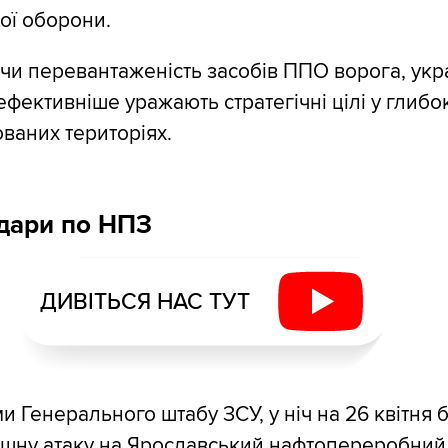
ої оборони.
и перевантаженість засобів ППО ворога, укра
ефективніше уражають стратегічні цілі у глибо
ованих територіях.
дари по НПЗ
ДИВІТЬСЯ НАС ТУТ
и Генерального штабу ЗСУ, у ніч на 26 квітня 
ішну атаку на Ярославський нафтопереробний