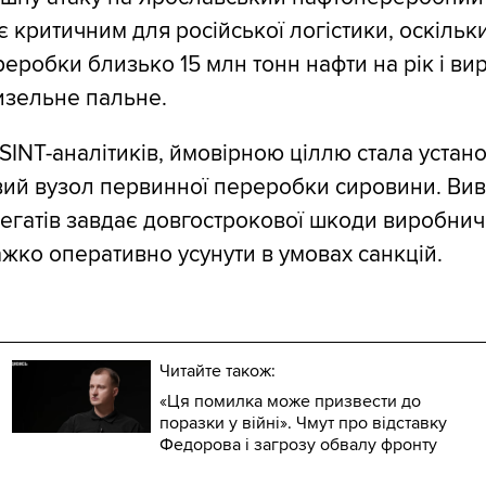
є критичним для російської логістики, оскільк
реробки близько 15 млн тонн нафти на рік і ви
дизельне пальне.
SINT-аналітиків, ймовірною ціллю стала устан
ий вузол первинної переробки сировини. Ви
регатів завдає довгострокової шкоди виробни
ажко оперативно усунути в умовах санкцій.
Читайте також:
«Ця помилка може призвести до
поразки у війні». Чмут про відставку
Федорова і загрозу обвалу фронту