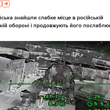
ійська знайшли слабке місце в російській
ній обороні і продовжують його послаблю