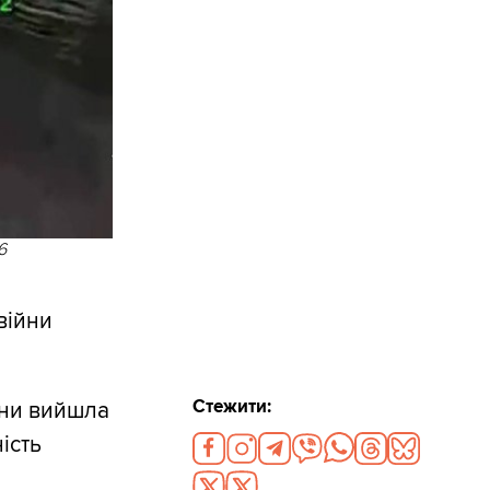
6
війни
Стежити:
їни вийшла
ість
і