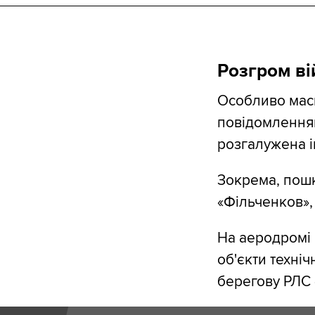
Розгром ві
Особливо масш
повідомленням
розгалужена і
Зокрема, пошк
«Фільченков», 
На аеродромі
об'єкти техніч
берегову РЛС 