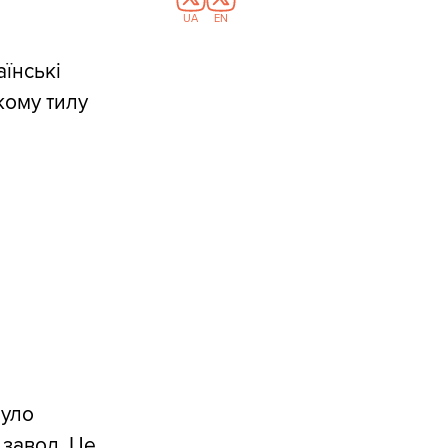
UA
EN
їнські
кому тилу
було
 завод. Це