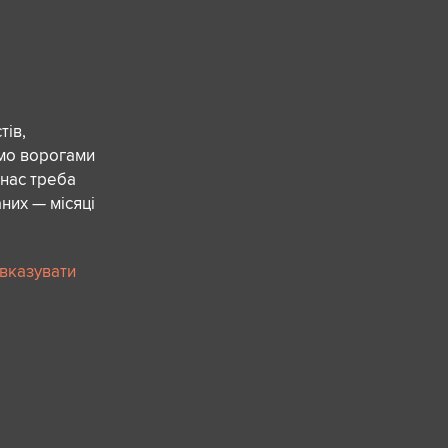
ів,
ємо ворогами
 нас треба
них — місяці
 вказувати