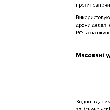
протиповітрян
Використовуюч
дрони дедалі 
РФ та на окуп
Масовані у
Згідно з даним
здійснено усп