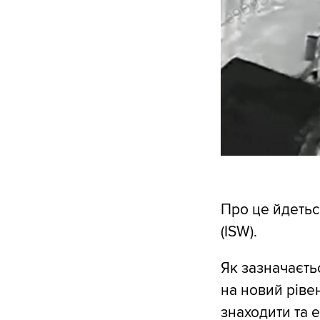
Про це йдетьс
(ISW).
Як зазначаєть
на новий ріве
знаходити та 