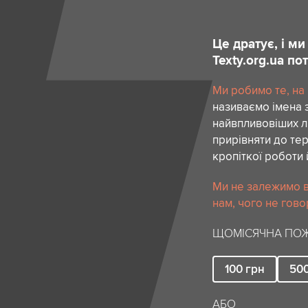
Це дратує, і м
Texty.org.ua п
Ми робимо те, на
називаємо імена 
найвпливовіших лю
прирівняти до тер
кропіткої роботи 
Ми не залежимо в
нам, чого не гово
ЩОМІСЯЧНА ПОЖ
100
грн
50
АБО