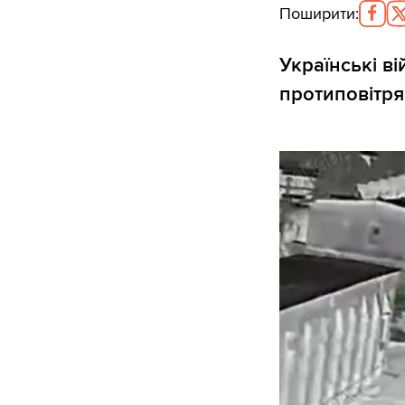
Поширити
:
Українські в
протиповітря