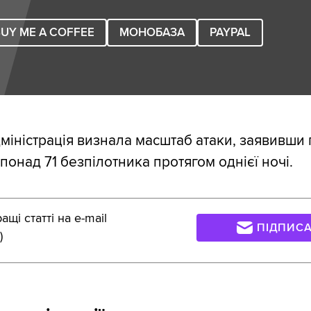
UY ME A COFFEE
МОНОБАЗА
PAYPAL
міністрація визнала масштаб атаки, заявивши
понад 71 безпілотника протягом однієї ночі.
щі статті на e-mail
ПІДПИС
)