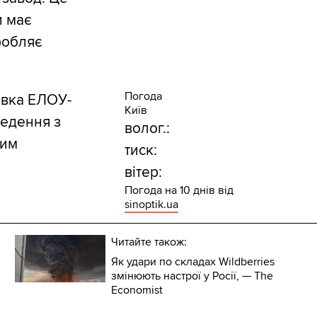
и має
робляє
Погода
овка ЕЛОУ-
Київ
ведення з
волог.:
чим
тиск:
вітер:
Погода на 10 днів від
sinoptik.ua
Читайте також:
Як удари по складах Wildberries
змінюють настрої у Росії, — The
Economist