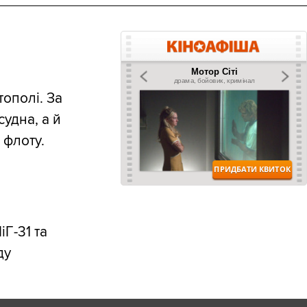
ополі. За
удна, а й
 флоту.
Г-31 та
ду