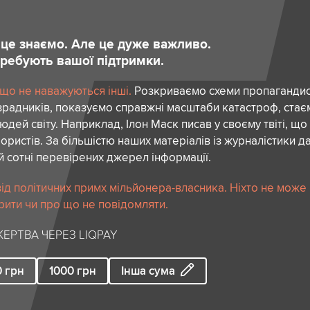
и це знаємо. Але це дуже важливо.
отребують вашої підтримки.
 що не наважуються інші.
Розкриваємо схеми пропагандист
зрадників, показуємо справжні масштаби катастроф, ста
дей світу. Наприклад, Ілон Маск писав у своєму твіті, що
ористів. За більшістю наших матеріалів із журналістики да
й сотні перевірених джерел інформації.
ід політичних примх мільйонера-власника. Ніхто не може
рити чи про що не повідомляти.
ЕРТВА ЧЕРЕЗ LIQPAY
0
грн
1000
грн
Інша сума