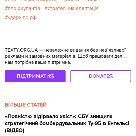
ппо окупантів
стратегічна адаптація
удари по рф
TEXTY.ORG.UA — незалежне видання без навʼязливої
реклами й замовних матеріалів. Щоб працювати далі,
нам потрібна ваша підтримка.
ПІДТРИМАТИ
DONATE
БІЛЬШЕ СТАТЕЙ
«Повністю відірвало хвіст»: СБУ знищила
стратегічний бомбардувальник Ту-95 в Енгельсі
(ВІДЕО)