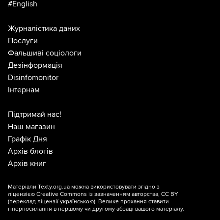
#English
Журналістика даних
Послуги
Фальшиві соціологи
Дезінформація
Disinfomonitor
Інтернам
Підтримай нас!
Наш магазин
Графік Дня
Архів блогів
Архів книг
Матеріали Texty.org.ua можна використовувати згідно з
ліцензією
Creative Commons із зазначенням авторства, CC BY
(переклад ліцензії
українською
). Велике прохання ставити
гіперпосилання в першому чи другому абзаці вашого матеріалу.