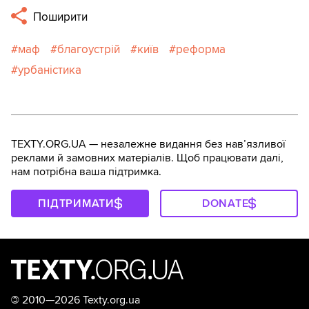
Поширити
маф
благоустрій
київ
реформа
урбаністика
TEXTY.ORG.UA — незалежне видання без навʼязливої
реклами й замовних матеріалів. Щоб працювати далі,
нам потрібна ваша підтримка.
ПІДТРИМАТИ
DONATE
©
2010—2026 Texty.org.ua