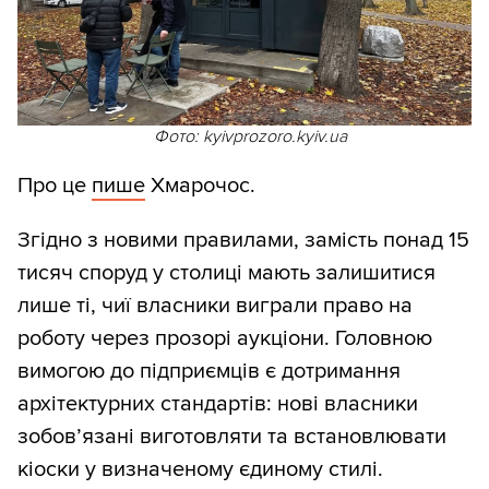
Фото: kyivprozoro.kyiv.ua
Про це
пише
Хмарочос.
Згідно з новими правилами, замість понад 15
тисяч споруд у столиці мають залишитися
лише ті, чиї власники виграли право на
роботу через прозорі аукціони. Головною
вимогою до підприємців є дотримання
архітектурних стандартів: нові власники
зобов’язані виготовляти та встановлювати
кіоски у визначеному єдиному стилі.