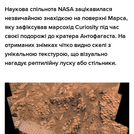
Наукова спільнота NASA зацікавилася
незвичайною знахідкою на поверхні Марса,
яку зафіксував марсохід Curiosity під час
своєї подорожі до кратера Антофагаста. На
отриманих знімках чітко видно скелі з
унікальною текстурою, що візуально
нагадує рептилійну луску або стільники.