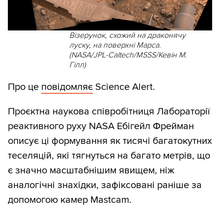
Візерунок, схожий на драконячу
луску, на поверхні Марса.
(NASA/JPL-Caltech/MSSS/Кевін М.
Гілл)
Про це
повідомляє
Science Alert.
Проєктна наукова співробітниця Лабораторії
реактивного руху NASA Ебігейл Фрейман
описує ці формування як тисячі багатокутних
теселяцій, які тягнуться на багато метрів, що
є значно масштабнішим явищем, ніж
аналогічні знахідки, зафіксовані раніше за
допомогою камер Mastcam.