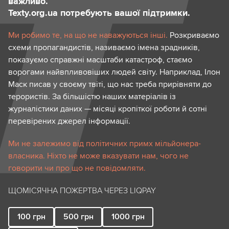
важливо.
Texty.org.ua потребують вашої підтримки.
Ми робимо те, на що не наважуються інші.
Розкриваємо
схеми пропагандистів, називаємо імена зрадників,
показуємо справжні масштаби катастроф, стаємо
ворогами найвпливовіших людей світу. Наприклад, Ілон
Маск писав у своєму твіті, що нас треба прирівняти до
терористів. За більшістю наших матеріалів із
журналістики даних — місяці кропіткої роботи й сотні
перевірених джерел інформації.
Ми не залежимо від політичних примх мільйонера-
власника. Ніхто не може вказувати нам, чого не
говорити чи про що не повідомляти.
ЩОМІСЯЧНА ПОЖЕРТВА ЧЕРЕЗ LIQPAY
100
грн
500
грн
1000
грн