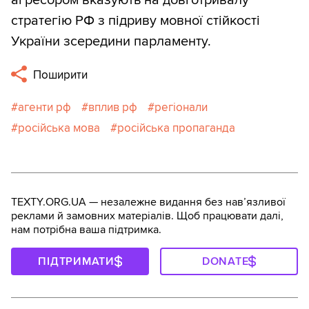
стратегію РФ з підриву мовної стійкості
України зсередини парламенту.
Поширити
агенти рф
вплив рф
регіонали
російська мова
російська пропаганда
TEXTY.ORG.UA — незалежне видання без навʼязливої
реклами й замовних матеріалів. Щоб працювати далі,
нам потрібна ваша підтримка.
ПІДТРИМАТИ
DONATE