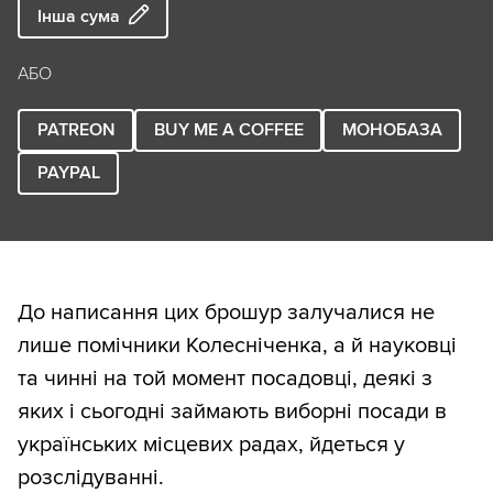
Інша сума
АБО
PATREON
BUY ME A COFFEE
МОНОБАЗА
PAYPAL
До написання цих брошур залучалися не
лише помічники Колесніченка, а й науковці
та чинні на той момент посадовці, деякі з
яких і сьогодні займають виборні посади в
українських місцевих радах, йдеться у
розслідуванні.