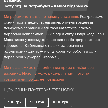
важливо.
Texty.org.ua потребують вашої підтримки.
Ми робимо те, на що не наважуються інші.
Розкриваємо
схеми пропагандистів, називаємо імена зрадників,
показуємо справжні масштаби катастроф, стаємо
ворогами найвпливовіших людей світу. Наприклад, Ілон
Маск писав у своєму твіті, що нас треба прирівняти до
терористів. За більшістю наших матеріалів із
журналістики даних — місяці кропіткої роботи й сотні
перевірених джерел інформації.
Ми не залежимо від політичних примх мільйонера-
власника. Ніхто не може вказувати нам, чого не
говорити чи про що не повідомляти.
ЩОМІСЯЧНА ПОЖЕРТВА ЧЕРЕЗ LIQPAY
100
грн
500
грн
1000
грн