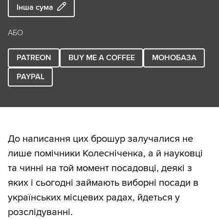
Інша сума
АБО
PATREON
BUY ME A COFFEE
МОНОБАЗА
PAYPAL
До написання цих брошур залучалися не
лише помічники Колесніченка, а й науковці
та чинні на той момент посадовці, деякі з
яких і сьогодні займають виборні посади в
українських місцевих радах, йдеться у
розслідуванні.