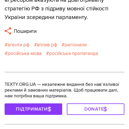
стратегію РФ з підриву мовної стійкості
України зсередини парламенту.
Поширити
агенти рф
вплив рф
регіонали
російська мова
російська пропаганда
TEXTY.ORG.UA — незалежне видання без навʼязливої
реклами й замовних матеріалів. Щоб працювати далі,
нам потрібна ваша підтримка.
ПІДТРИМАТИ
DONATE