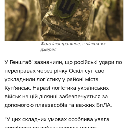
Фото ілюстративне, з відкритих
джерел
У Генштабі
зазначили
, що російські удари по
переправах через річку Оскіл суттєво
ускладнили логістику у районі міста
Куп'янськ. Наразі логістика українських
військ на цій ділянці забезпечується за
допомогою плавзасобів та важких БпЛА.
"У цих складних умовах особлива увага
приділяється забезпеченню наших