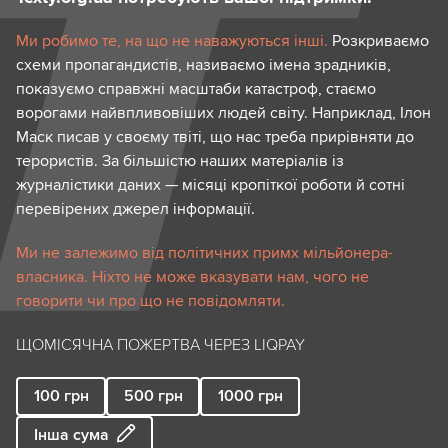
Ми робимо те, на що не наважуються інші.
Розкриваємо
схеми пропагандистів, називаємо імена зрадників,
показуємо справжні масштаби катастроф, стаємо
ворогами найвпливовіших людей світу. Наприклад, Ілон
Маск писав у своєму твіті, що нас треба прирівняти до
терористів. За більшістю наших матеріалів із
журналістики даних — місяці кропіткої роботи й сотні
перевірених джерел інформації.
Ми не залежимо від політичних примх мільйонера-
власника. Ніхто не може вказувати нам, чого не
говорити чи про що не повідомляти.
ЩОМІСЯЧНА ПОЖЕРТВА ЧЕРЕЗ LIQPAY
100
грн
500
грн
1000
грн
Інша сума