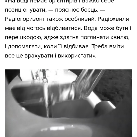
«На воді немає орієнтирів і важко себе
позиціонувати, — пояснює боєць. —
Радіогоризонт також особливий. Радіохвиля
має від чогось відбиватися. Вода може бути і
перешкодою, адже здатна поглинати хвилю,
і допомагати, коли її відбиває. Треба вміти
все це врахувати і використати».