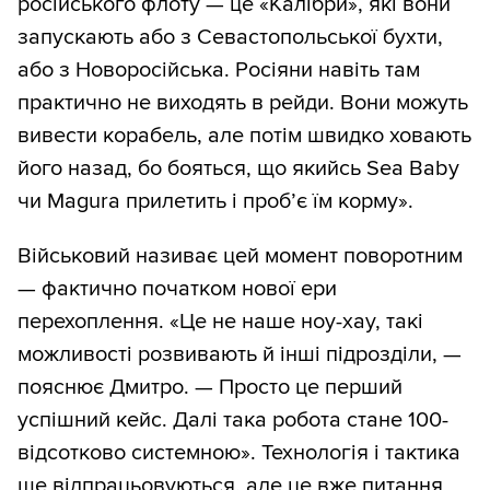
російського флоту — це «Калібри», які вони
запускають або з Севастопольської бухти,
або з Новоросійська. Росіяни навіть там
практично не виходять в рейди. Вони можуть
вивести корабель, але потім швидко ховають
його назад, бо бояться, що якийсь Sea Baby
чи Magura прилетить і проб’є їм корму».
Військовий називає цей момент поворотним
— фактично початком нової ери
перехоплення. «Це не наше ноу-хау, такі
можливості розвивають й інші підрозділи, —
пояснює Дмитро. — Просто це перший
успішний кейс. Далі така робота стане 100-
відсотково системною». Технологія і тактика
ще відпрацьовуються, але це вже питання