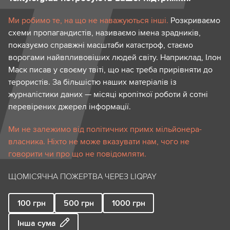
Ми робимо те, на що не наважуються інші.
Розкриваємо
схеми пропагандистів, називаємо імена зрадників,
показуємо справжні масштаби катастроф, стаємо
ворогами найвпливовіших людей світу. Наприклад, Ілон
Маск писав у своєму твіті, що нас треба прирівняти до
терористів. За більшістю наших матеріалів із
журналістики даних — місяці кропіткої роботи й сотні
перевірених джерел інформації.
Ми не залежимо від політичних примх мільйонера-
власника. Ніхто не може вказувати нам, чого не
говорити чи про що не повідомляти.
ЩОМІСЯЧНА ПОЖЕРТВА ЧЕРЕЗ LIQPAY
100
грн
500
грн
1000
грн
Інша сума