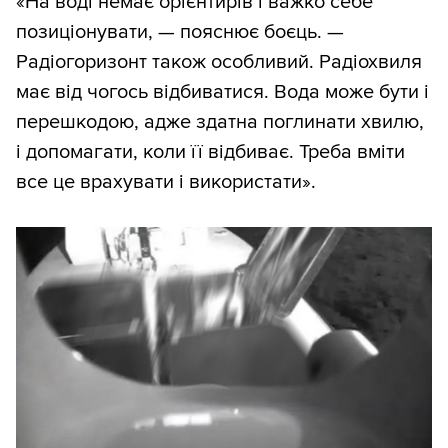
«На воді немає орієнтирів і важко себе
позиціонувати, — пояснює боєць. —
Радіогоризонт також особливий. Радіохвиля
має від чогось відбиватися. Вода може бути і
перешкодою, адже здатна поглинати хвилю,
і допомагати, коли її відбиває. Треба вміти
все це врахувати і використати».