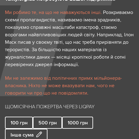
Ми робимо те, на що не наважуються інші.
Розкриваємо
схеми пропагандистів, називаємо імена зрадників,
показуємо справжні масштаби катастроф, стаємо
ворогами найвпливовіших людей світу. Наприклад, Ілон
Маск писав у своєму твіті, що нас треба прирівняти до
терористів. За більшістю наших матеріалів із
журналістики даних — місяці кропіткої роботи й сотні
перевірених джерел інформації.
Ми не залежимо від політичних примх мільйонера-
власника. Ніхто не може вказувати нам, чого не
говорити чи про що не повідомляти.
ЩОМІСЯЧНА ПОЖЕРТВА ЧЕРЕЗ LIQPAY
100
грн
500
грн
1000
грн
Інша сума