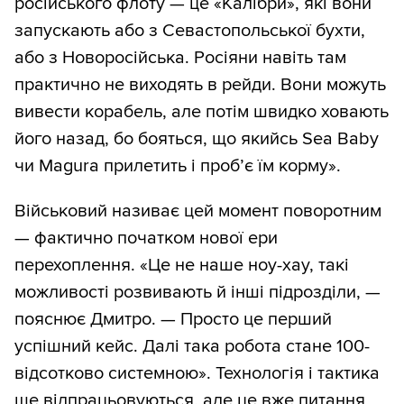
російського флоту — це «Калібри», які вони
запускають або з Севастопольської бухти,
або з Новоросійська. Росіяни навіть там
практично не виходять в рейди. Вони можуть
вивести корабель, але потім швидко ховають
його назад, бо бояться, що якийсь Sea Baby
чи Magura прилетить і проб’є їм корму».
Військовий називає цей момент поворотним
— фактично початком нової ери
перехоплення. «Це не наше ноу-хау, такі
можливості розвивають й інші підрозділи, —
пояснює Дмитро. — Просто це перший
успішний кейс. Далі така робота стане 100-
відсотково системною». Технологія і тактика
ще відпрацьовуються, але це вже питання