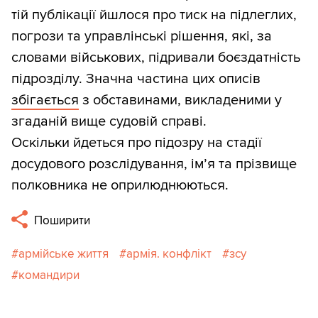
тій публікації йшлося про тиск на підлеглих,
погрози та управлінські рішення, які, за
словами військових, підривали боєздатність
підрозділу. Значна частина цих описів
збігається
з обставинами, викладеними у
згаданій вище судовій справі.
Оскільки йдеться про підозру на стадії
досудового розслідування, ім’я та прізвище
полковника не оприлюднюються.
Поширити
армійське життя
армія. конфлікт
зсу
командири