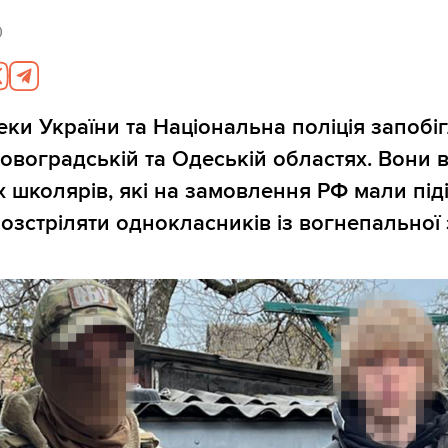
0
ки України та Національна поліція запобіг
іровоградській та Одеській областях. Вони
х школярів, які на замовлення РФ мали під
 розстріляти однокласників із вогнепальної 