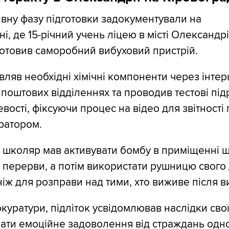
вну фазу підготовки задокументували на
і, де 15-річний учень ліцею в місті Олександр
отовив саморобний вибуховий пристрій.
ляв необхідні хімічні компоненти через інтер
 поштових відділеннях та проводив тестові під
евості, фіксуючи процес на відео для звітності
ратором.
 школяр мав активувати бомбу в приміщенні ш
с перерви, а потім використати рушницю свого 
іж для розправи над тими, хто виживе після в
уратури, підліток усвідомлював наслідки своїх
ати емоційне задоволення від страждань однол