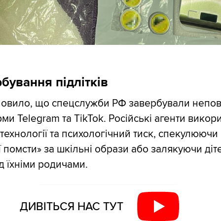
бування підлітків
новило, що спецслужби РФ завербували непов
ми Telegram та TikTok. Російські агенти викор
 технології та психологічний тиск, спекулюючи
 помсти» за шкільні образи або залякуючи діт
 їхніми родичами.
ДИВІТЬСЯ НАС ТУТ