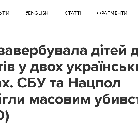
УГИ
#ENGLISH
СТАТТІ
ФРАГМЕНТИ
 завербувала дітей 
тів у двох українськ
х. СБУ та Нацпол
ігли масовим убивс
О)