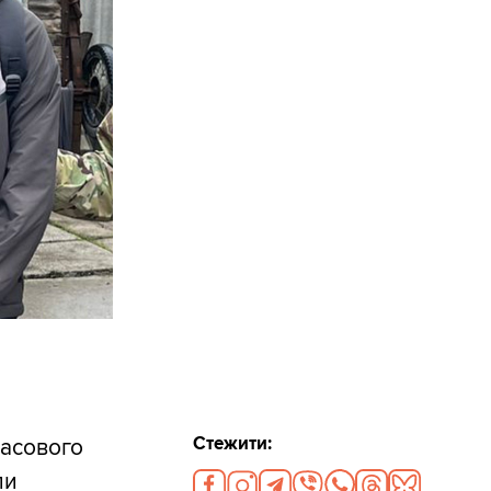
Стежити:
масового
ли