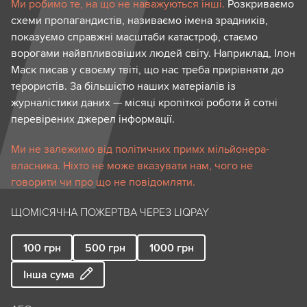
Ми робимо те, на що не наважуються інші.
Розкриваємо
схеми пропагандистів, називаємо імена зрадників,
показуємо справжні масштаби катастроф, стаємо
ворогами найвпливовіших людей світу. Наприклад, Ілон
Маск писав у своєму твіті, що нас треба прирівняти до
терористів. За більшістю наших матеріалів із
журналістики даних — місяці кропіткої роботи й сотні
перевірених джерел інформації.
Ми не залежимо від політичних примх мільйонера-
власника. Ніхто не може вказувати нам, чого не
говорити чи про що не повідомляти.
ЩОМІСЯЧНА ПОЖЕРТВА ЧЕРЕЗ LIQPAY
100
грн
500
грн
1000
грн
Інша сума