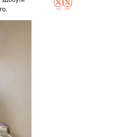
го.
UA
EN