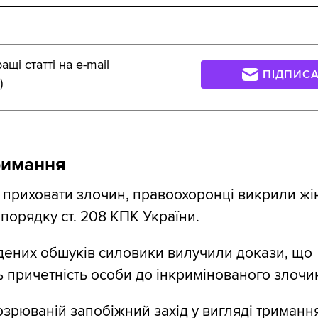
щі статті на e-mail
ПІДПИС
)
римання
приховати злочин, правоохоронці викрили жін
 порядку ст. 208 КПК України.
дених обшуків силовики вилучили докази, що
 причетність особи до інкримінованого злочи
озрюваній запобіжний захід у вигляді тримання