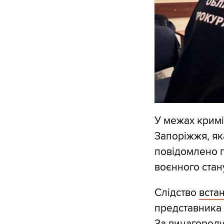
У межах крим
Запоріжжя, як
повідомлено п
воєнного стан
Слідство
вста
представника 
За винагороду