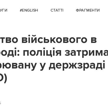
УГИ
#ENGLISH
СТАТТІ
ФРАГМЕНТИ
тво військового в
оді: поліція затрим
рювану у держзраді
О)
5