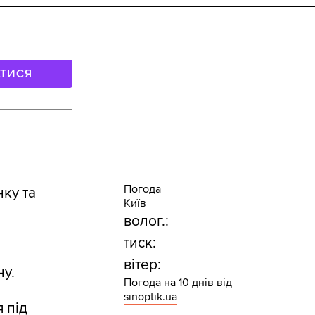
АТИСЯ
Погода
ку та
Київ
волог.:
тиск:
вітер:
ну.
Погода на 10 днів від
sinoptik.ua
 під