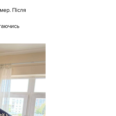
омер. Після
гаючись