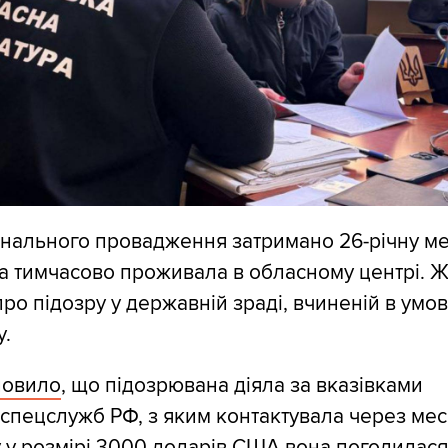
інального провадження затримано 26-річну м
а тимчасово проживала в обласному центрі. Ж
ро підозру у державній зраді, вчиненій в умо
у.
новило
, що підозрювана діяла за вказівками
спецслужб РФ, з яким контактувала через ме
 у розмірі 3000 доларів США вона погодилася