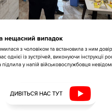
ла нещасний випадок
милася з чоловіком та встановила з ним довір
час однієї із зустрічей, виконуючи інструкції р
а підлила у напій військовослужбовця невідо
ДИВІТЬСЯ НАС ТУТ