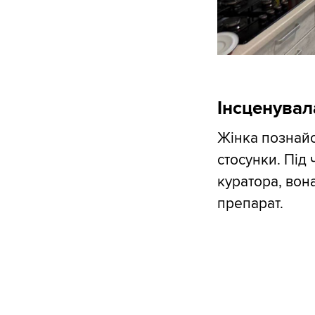
Інсценува
Жінка познайо
стосунки. Під 
куратора, вон
препарат.