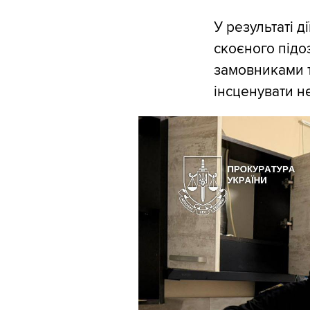
У результаті д
скоєного підо
замовниками 
інсценувати н