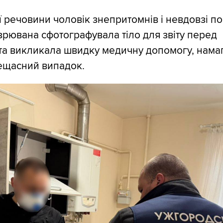
ії речовини чоловік знепритомнів і невдовзі п
зрювана сфотографувала тіло для звіту перед
та викликала швидку медичну допомогу, нама
ещасний випадок.