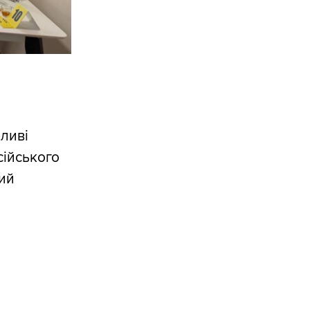
ливі
осійського
мий