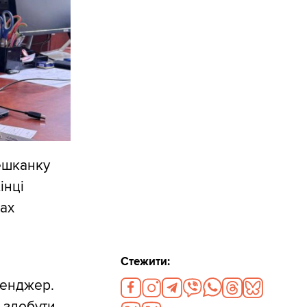
ешканку
інці
вах
Стежити:
сенджер.
 здобути