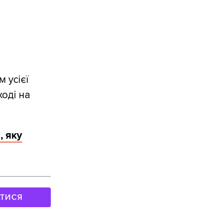
 усієї
оді на
, яку
АТИСЯ