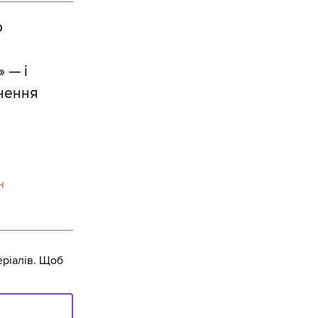
о
 — і
рнення
н
ріалів. Щоб