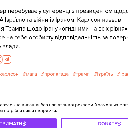
ер перебуває у суперечці з президентом щод
 Ізраїлю та війни із Іраном. Карлсон назвав
 Трампа щодо Ірану «огидними на всіх рівнях»
ре на себе особисту відповідальність за пове
 влади.
карлсон
мага
пропагада
трамп
ізраїль
іра
залежне видання без навʼязливої реклами й замовних мате
м потрібна ваша підтримка.
ДТРИМАТИ
DONATE