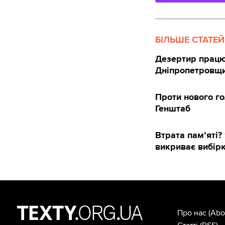
БІЛЬШЕ СТАТЕЙ
Дезертир працюв
Дніпропетровщи
Проти нового г
Генштаб
Втрата пам’яті?
викриває вибір
Про нас
(Abo