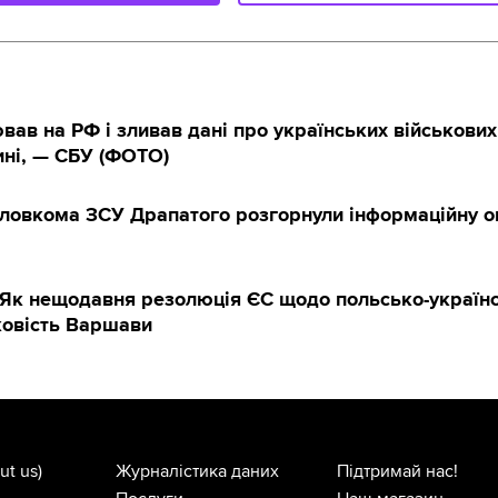
ав на РФ і зливав дані про українських військових
ні, — СБУ (ФОТО)
оловкома ЗСУ Драпатого розгорнули інформаційну о
 Як нещодавня резолюція ЄС щодо польсько-українсь
ковість Варшави
ut us)
Журналістика даних
Підтримай нас!