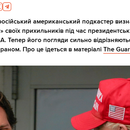
російський американський подкастер визн
у» своїх прихильників під час президентсь
А. Тепер його погляди сильно відрізняють
Іраном. Про це ідеться в матеріалі
The Guar