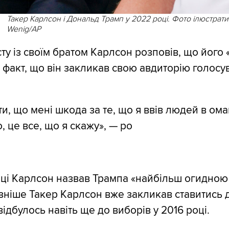
Такер Карлсон і Дональд Трамп у 2022 році. Фото ілюстрати
Wenig/AP
сту із своїм братом Карлсон розповів, що його
 факт, що він закликав свою авдиторію голосув
ати, що мені шкода за те, що я ввів людей в ома
, це все, що я скажу», — ро
оці Карлсон назвав Трампа «найбільш огидно
пізніше Такер Карлсон вже закликав ставитись 
ідбулось навіть ще до виборів у 2016 році.