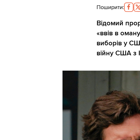
Поширити
:
Відомий про
«ввів в оман
виборів у СШ
війну США з 