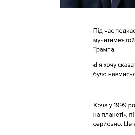
Під час подка
мучитиме» той
Трампа.
«І я хочу сказ
було навмисно
Хоча у 1999 р
на планеті», 
серйозно. Це в