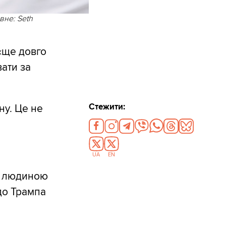
вне: Seth
 «ще довго
ати за
Стежити:
ну. Це не
UA
EN
ю людиною
до Трампа