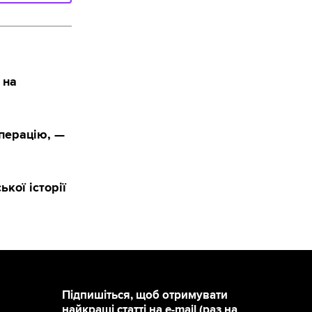
 на
перацію, —
кої історії
Підпишіться, щоб отримувати
найкращі статті на e-mail (раз на