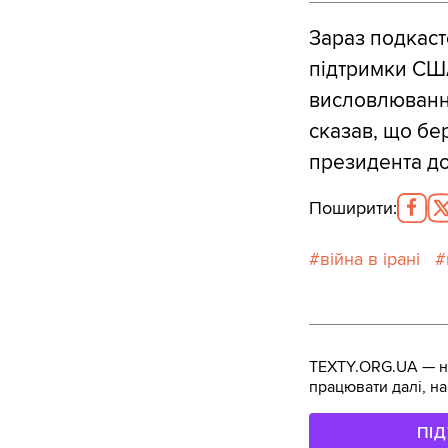
Зараз подкаст
підтримки США
висловлювання
сказав, що бе
президента до
Поширити
:
війна в ірані
TEXTY.ORG.UA — не
працювати далі, на
ПІ