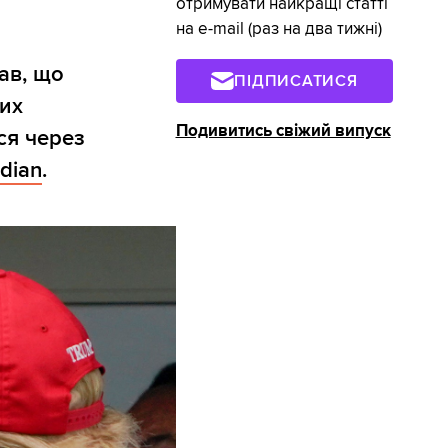
отримувати найкращі статті
на e-mail (раз на два тижні)
ав, що
ПІДПИСАТИСЯ
ких
Подивитись свіжий випуск
ся через
dian
.