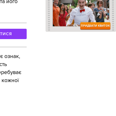
та його
АТИСЯ
є ознак,
сть
еребуває
і кожної