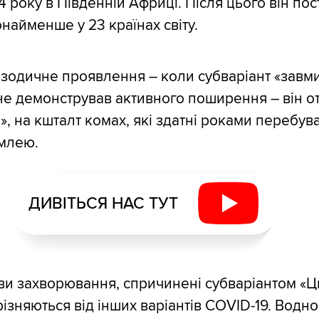
4 року в Південній Африці. Після цього він по
айменше у 23 країнах світу.
ізодичне проявлення – коли субваріант «завми
не демонстрував активного поширення – він о
, на кшталт комах, які здатні роками перебува
емлею.
ДИВІТЬСЯ НАС ТУТ
яви захворювання, спричинені субваріантом «Ц
різняються від інших варіантів COVID-19. Водн