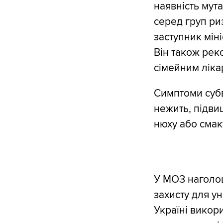
наявність мут
серед груп ри
заступник міні
Він також рек
сімейним ліка
Симптоми субва
нежить, підви
нюху або смак
У МОЗ наголо
захисту для у
Україні викор