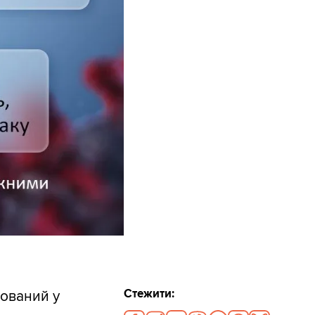
Стежити:
сований у