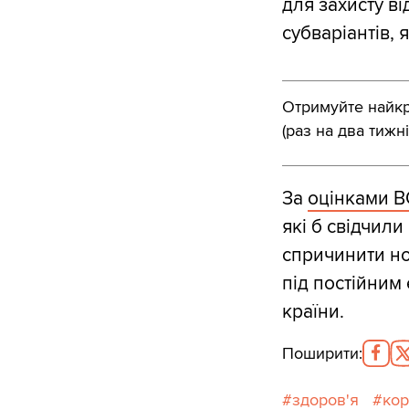
для захисту ві
субваріантів, я
Отримуйте найкра
(раз на два тижні
За
оцінками 
які б свідчил
спричинити но
під постійним
країни.
Поширити
:
здоров'я
кор