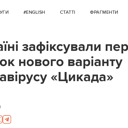
УГИ
#ENGLISH
СТАТТІ
ФРАГМЕНТИ
аїні зафіксували пе
ок нового варіанту
авірусу «Цикада»
9