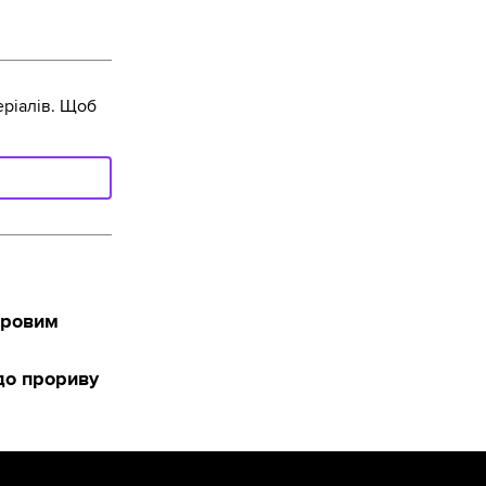
ріалів. Щоб
оровим
до прориву