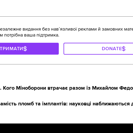
залежне видання без навʼязливої реклами й замовних мате
м потрібна ваша підтримка.
ДТРИМАТИ
DONATE
р. Кого Міноборони втрачає разом із Михайлом Фед
амість пломб та імплантів: науковці наближаються 