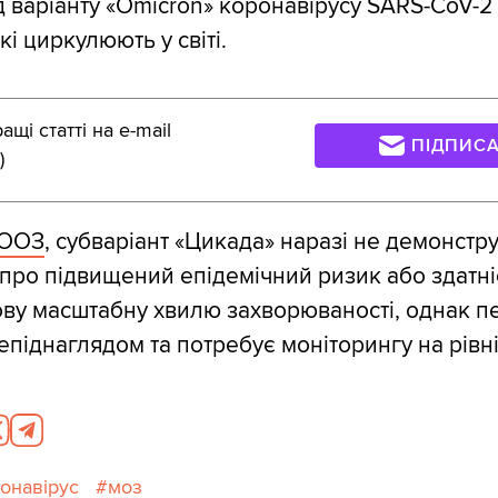
д варіанту «Omicron» коронавірусу SARS-CoV-2 
кі циркулюють у світі.
щі статті на e-mail
ПІДПИС
)
ВООЗ
, субваріант «Цикада» наразі не демонстру
и про підвищений епідемічний ризик або здатні
ву масштабну хвилю захворюваності, однак п
 епіднаглядом та потребує моніторингу на рівн
онавірус
моз