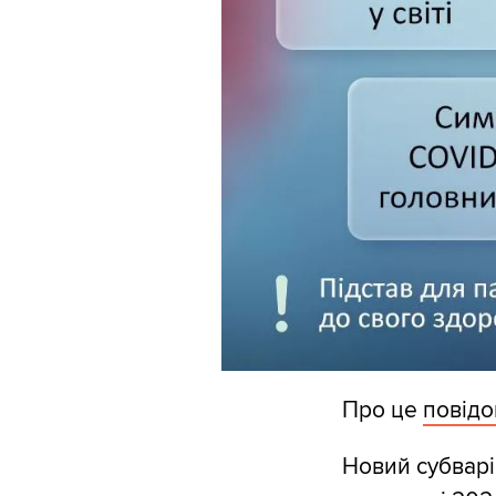
Про це
повід
Новий субварі