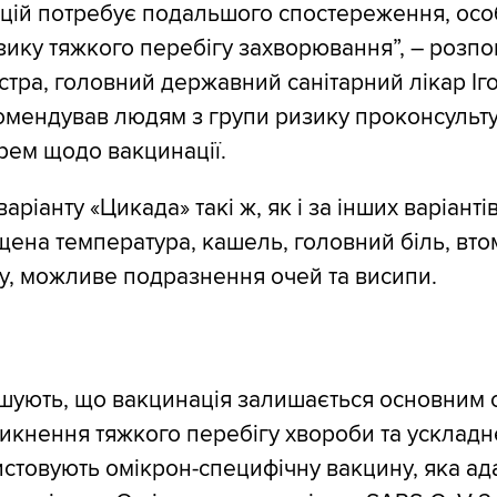
ацій потребує подальшого спостереження, ос
зику тяжкого перебігу захворювання”, – розпо
стра, головний державний санітарний лікар Іго
омендував людям з групи ризику проконсульту
рем щодо вакцинації.
ріанту «Цикада» такі ж, як і за інших варіанті
щена температура, кашель, головний біль, втом
у, можливе подразнення очей та висипи.
шують, що вакцинація залишається основним
никнення тяжкого перебігу хвороби та ускладн
истовують омікрон-специфічну вакцину, яка а