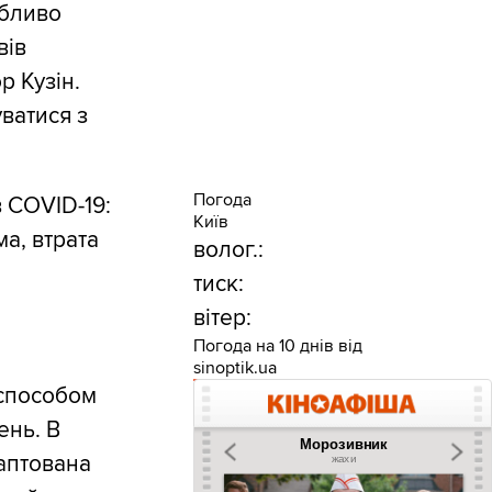
обливо
вів
р Кузін.
ватися з
Погода
в COVID-19:
Київ
а, втрата
волог.:
тиск:
вітер:
Погода на 10 днів від
sinoptik.ua
 способом
ень. В
даптована