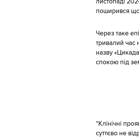
листопаді 202
поширився щон
Через таке еп
тривалий час 
назву «Цикада»
спокою під з
“Клінічні про
суттєво не від