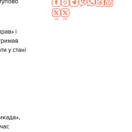
ступово
UA
EN
рав» і
тримав
ти у стані
икада»,
очас