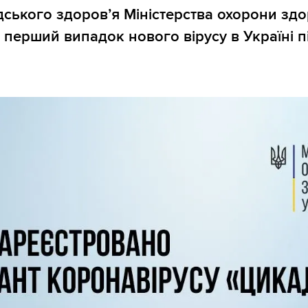
ського здоровʼя Міністерства охорони здо
 перший випадок нового вірусу в Україні 